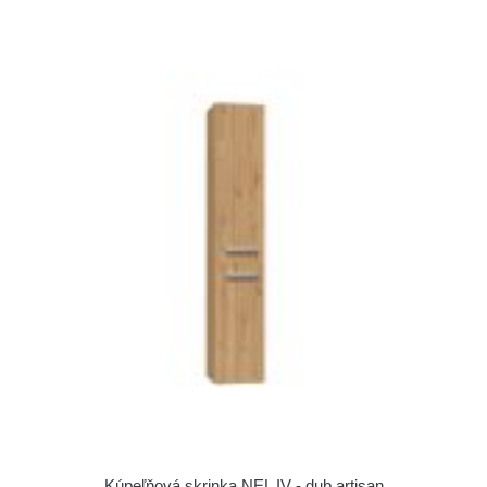
Kúpeľňová skrinka NEL IV - dub artisan