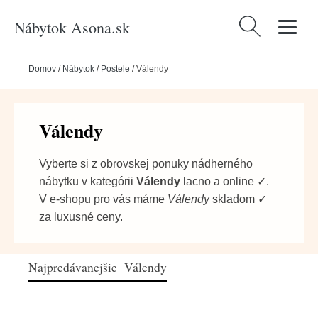
Nábytok Asona.sk
Hľadať:
Domov
/
Nábytok
/
Postele
/
Válendy
Válendy
Vyberte si z obrovskej ponuky nádherného
nábytku v kategórii
Válendy
lacno a online ✓.
V e-shopu pro vás máme
Válendy
skladom ✓
za luxusné ceny.
Najpredávanejšie Válendy