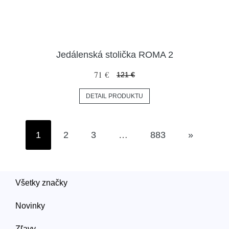
Jedálenská stolička ROMA 2
71 €
121 €
DETAIL PRODUKTU
1
2
3
…
883
»
Všetky značky
Novinky
Zľavy