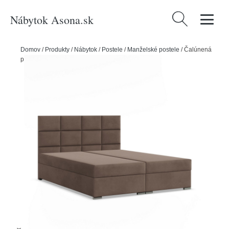
Nábytok Asona.sk
Hľadať:
Domov
/
Produkty
/
Nábytok
/
Postele
/
Manželské postele
/
Čalúnená
posteľ CALVI 180x200 cm s pružinovým matracom