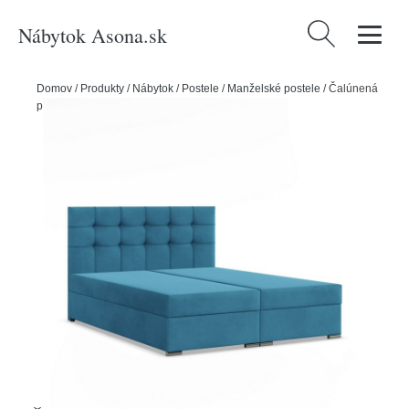
Nábytok Asona.sk
Hľadať:
Domov
/
Produkty
/
Nábytok
/
Postele
/
Manželské postele
/
Čalúnená
posteľ ELDA 160x200 cm s pružinovým matracom