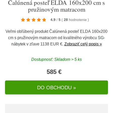
Čalúnená posteľ ELDA 160x200 cm s
pružinovým matracom
4.9
/
5
(
28
hodnotenie
)
Veľmi obľúbený produkt Čalúnená posteľ ELDA 160x200
cm s pružinovým matracom od kvalitného výrobcu
SG-
nábytek
v zľave 1138 EUR €.
Zobraziť celý popis »
Dostupnosť: Skladom > 5 ks
585 €
DO OBCHODU »