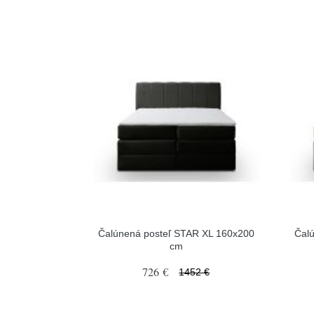
Čalúnená posteľ STAR XL 160x200
Čal
cm
726 €
1452 €