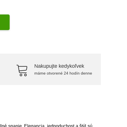
Nakupujte kedykoľvek
máme otvorené 24 hodín denne
é spanie. Elegancia, jednoduchost a štýl sú