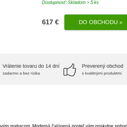
Dostupnosť: Skladom > 5 ks
617 €
DO OBCHODU »
Vrátenie tovaru do 14 dní
Preverený obchod
zadarmo a bez rizika
s kvalitnými produktmi
ým matracom. Moderná čalúnená posteľ vám poskytne pohodln