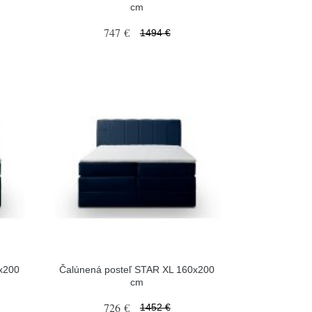
cm
747 €
1494 €
x200
Čalúnená posteľ STAR XL 160x200
cm
726 €
1452 €