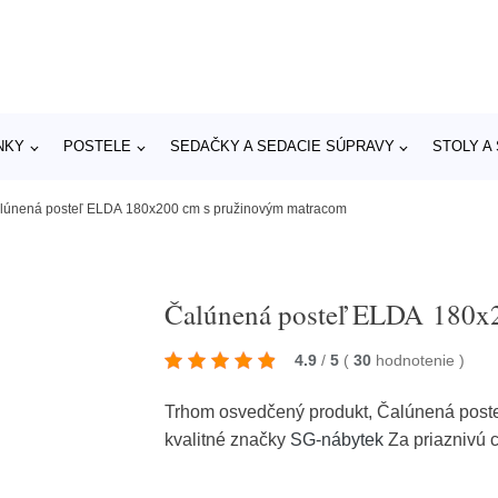
NKY
POSTELE
SEDAČKY A SEDACIE SÚPRAVY
STOLY A
lúnená posteľ ELDA 180x200 cm s pružinovým matracom
Čalúnená posteľ ELDA 180x
4.9
/
5
(
30
hodnotenie
)
Trhom osvedčený produkt, Čalúnená pos
kvalitné značky
SG-nábytek
Za priaznivú