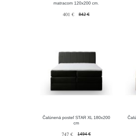
matracom 120x200 cm.
401 €
842 €
Čalúnená posteľ STAR XL 180x200
Čal
cm
747 €
1494 €