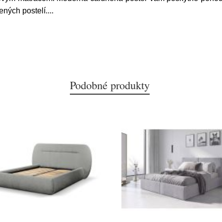
ných postelí.
...
Podobné produkty