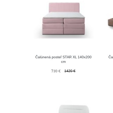
Čalúnená posteľ STAR XL 140x200
Ča
cm
710 €
1420 €