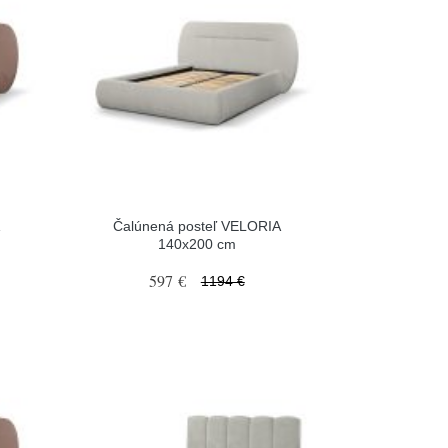
A
Čalúnená posteľ VELORIA
140x200 cm
597 €
1194 €