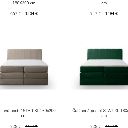
180X200 cm
cm
667 €
747 €
1334 €
1494 €
únená posteľ STAR XL 160x200
Čalúnená posteľ STAR XL 160
cm
cm
726 €
726 €
1452 €
1452 €