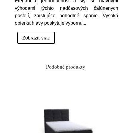
Elegancia, jednoduchost a štýl sú hlavnými
výhodami týchto nadčasových čalúnených
postelí, zaistujúce pohodlné spanie. Vysoká
opierka hlavy poskytuje výbornú
...
Zobraziť viac
Podobné produkty