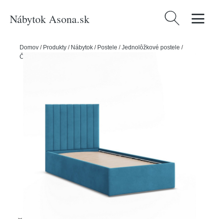
Nábytok Asona.sk
Hľadať:
Domov
/
Produkty
/
Nábytok
/
Postele
/
Jednolôžkové postele
/
Čalunené postele
/
Čalúnená posteľ POLLA 90x200 cm s roštom