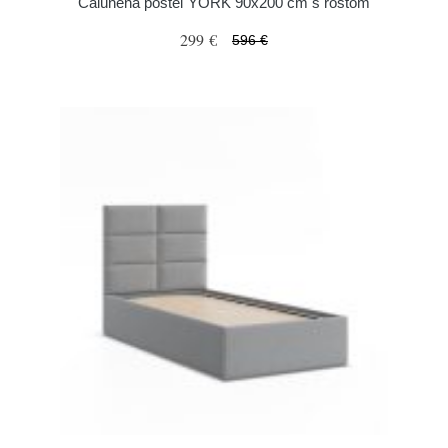
Čalúnená posteľ YORK 90x200 cm s roštom
299 €
596 €