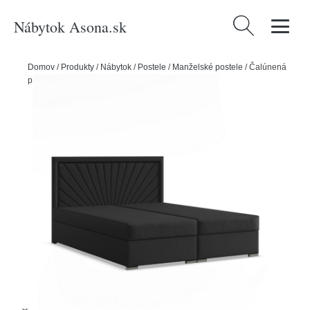
Nábytok Asona.sk
Hľadať:
Domov
/
Produkty
/
Nábytok
/
Postele
/
Manželské postele
/
Čalúnená
posteľ VINCENZA 160x200 cm s pružinovým matracom