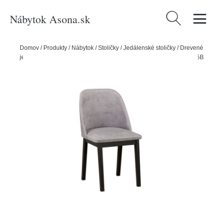
Nábytok Asona.sk
Hľadať:
Domov
/
Produkty
/
Nábytok
/
Stoličky
/
Jedálenské stoličky
/
Drevené
jedálenské stoličky
/
Jedálenská stolička MONTI 1 Biela Tkanina 25B