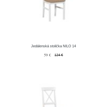
Jedálenská stolička NILO 14
59 €
124 €