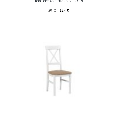
Jedálenská stolička NILO 14
59 €
124 €