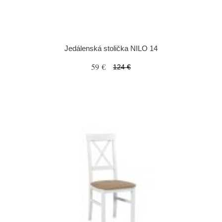
Jedálenská stolička NILO 14
59 €
124 €