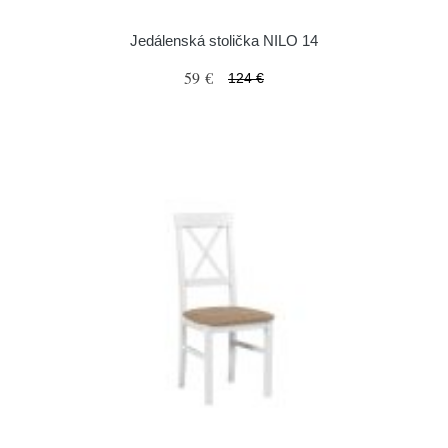
Jedálenská stolička NILO 14
59 €
124 €