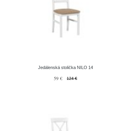
Jedálenská stolička NILO 14
59 €
124 €