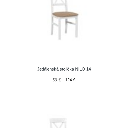
Jedálenská stolička NILO 14
59 €
124 €