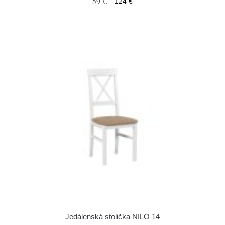
59 €
124 €
Jedálenská stolička NILO 14