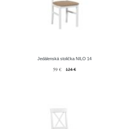
Jedálenská stolička NILO 14
59 €
124 €