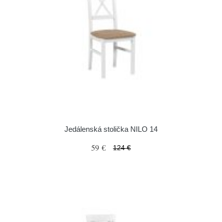
Jedálenská stolička NILO 14
59 €
124 €