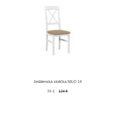
Jedálenská stolička NILO 14
59 €
124 €