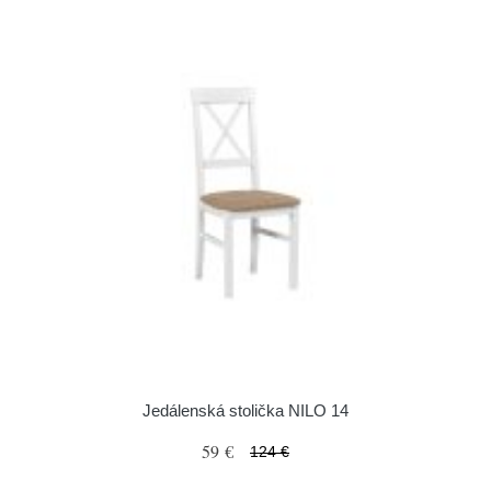
Jedálenská stolička NILO 14
59 €
124 €