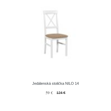
Jedálenská stolička NILO 14
59 €
124 €