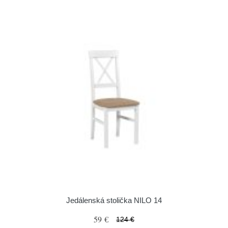
Jedálenská stolička NILO 14
59 €
124 €