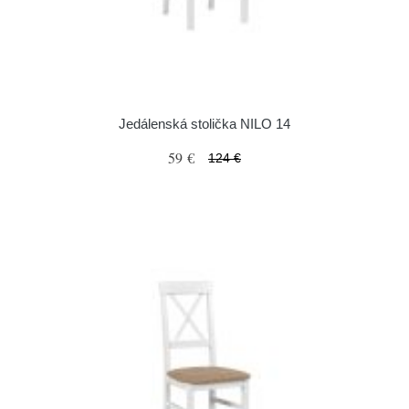
Jedálenská stolička NILO 14
59 €
124 €