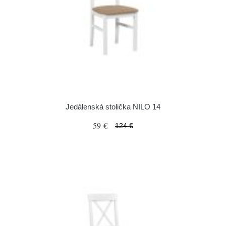
Jedálenská stolička NILO 14
59 €
124 €