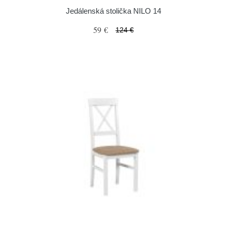
Jedálenská stolička NILO 14
59 €
124 €