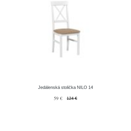
Jedálenská stolička NILO 14
59 €
124 €