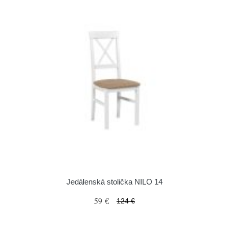
Jedálenská stolička NILO 14
59 €
124 €