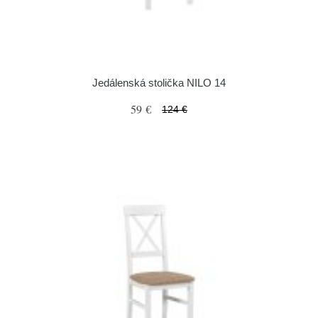
Jedálenská stolička NILO 14
59 €
124 €