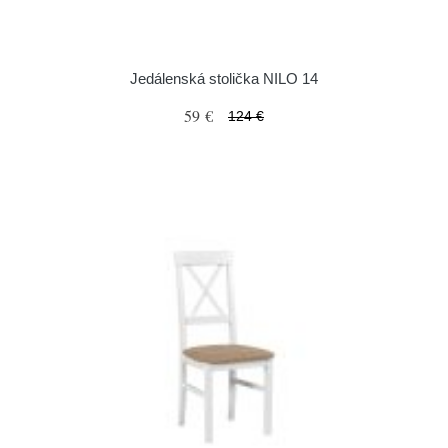
Jedálenská stolička NILO 14
59 €
124 €