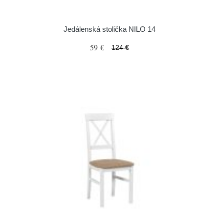
Jedálenská stolička NILO 14
59 €
124 €