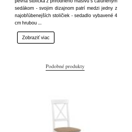
pevná stolička z prírodného masívu s čalúneným
sedákom - svojim dizajnom patrí medzi jedny z
najobľúbenejších stoličiek - sedadlo vybavené 4
cm hrubou
...
Zobraziť viac
Podobné produkty