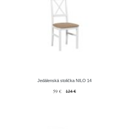
Jedálenská stolička NILO 14
59 €
124 €