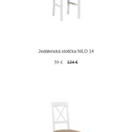
Jedálenská stolička NILO 14
59 €
124 €