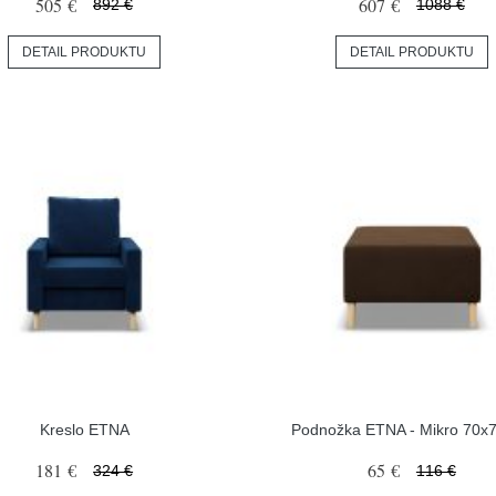
505 €
607 €
892 €
1088 €
DETAIL PRODUKTU
DETAIL PRODUKTU
Kreslo ETNA
Podnožka ETNA - Mikro 70x
181 €
65 €
324 €
116 €