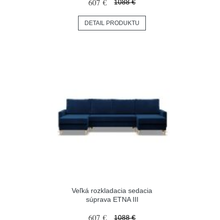
607 €
1088 €
DETAIL PRODUKTU
Veľká rozkladacia sedacia
súprava ETNA III
607 €
1088 €