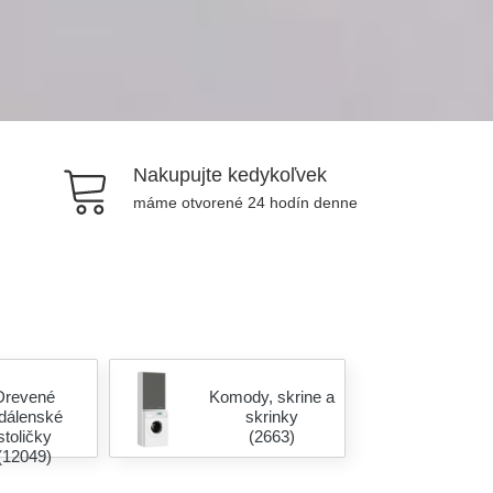
Nakupujte kedykoľvek
máme otvorené 24 hodín denne
Drevené
Komody, skrine a
edálenské
skrinky
stoličky
(2663)
(12049)