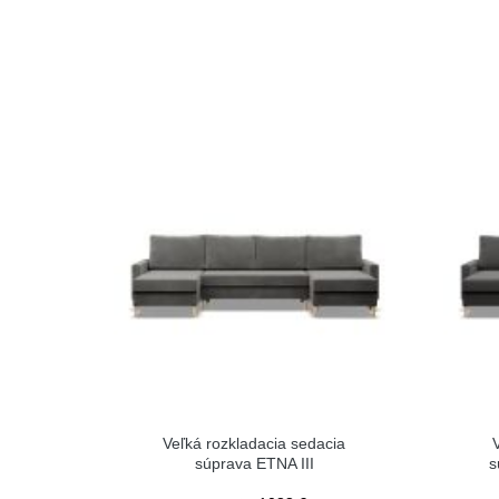
Veľká rozkladacia sedacia
súprava ETNA III
s