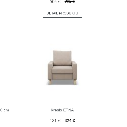
505 €
892 €
DETAIL PRODUKTU
70 cm
Kreslo ETNA
181 €
324 €