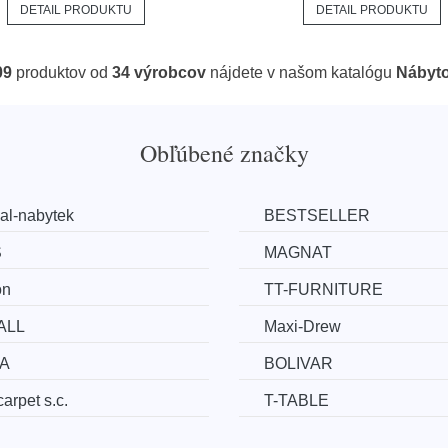
DETAIL PRODUKTU
DETAIL PRODUKTU
09
produktov od
34 výrobcov
nájdete v našom katalógu
Nábyt
Obľúbené značky
al-nabytek
BESTSELLER
S
MAGNAT
on
TT-FURNITURE
ALL
Maxi-Drew
A
BOLIVAR
arpet s.c.
T-TABLE