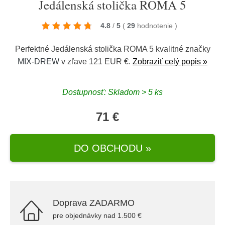
Jedálenská stolička ROMA 5
4.8
/
5
(
29
hodnotenie
)
Perfektné Jedálenská stolička ROMA 5 kvalitné značky
MIX-DREW
v zľave 121 EUR €.
Zobraziť celý popis »
Dostupnosť: Skladom > 5 ks
71 €
DO OBCHODU »
Doprava ZADARMO
pre objednávky nad 1.500 €