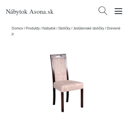
Nábytok Asona.sk
Hľadať:
Domov
/
Produkty
/
Nábytok
/
Stoličky
/
Jedálenské stoličky
/
Drevené
jedálenské stoličky
/
Jedálenská stolička ROMA 5