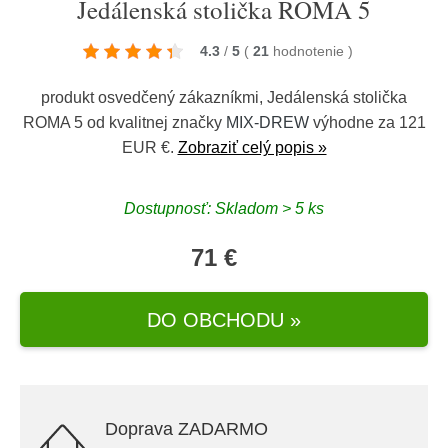
Jedálenská stolička ROMA 5
4.3
/
5
(
21
hodnotenie
)
produkt osvedčený zákazníkmi, Jedálenská stolička
ROMA 5 od kvalitnej značky
MIX-DREW
výhodne za 121
EUR €.
Zobraziť celý popis »
Dostupnosť: Skladom > 5 ks
71 €
DO OBCHODU »
Doprava ZADARMO