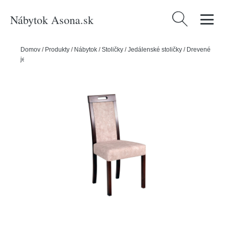
Nábytok Asona.sk
Hľadať:
Domov
/
Produkty
/
Nábytok
/
Stoličky
/
Jedálenské stoličky
/
Drevené
jedálenské stoličky
/
Jedálenská stolička ROMA 5