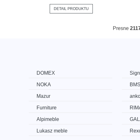
DETAIL PRODUKTU
Presne
211
DOMEX
Sign
NOKA
BM
Mazur
ank
Furniture
RIM
Alpimeble
GAL
Lukasz meble
Rexc