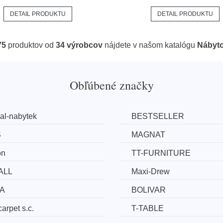
DETAIL PRODUKTU
DETAIL PRODUKTU
75
produktov od
34 výrobcov
nájdete v našom katalógu
Nábyt
Obľúbené značky
al-nabytek
BESTSELLER
S
MAGNAT
on
TT-FURNITURE
ALL
Maxi-Drew
A
BOLIVAR
arpet s.c.
T-TABLE