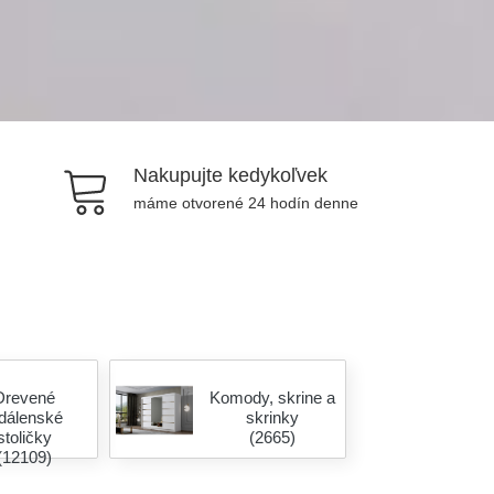
Nakupujte kedykoľvek
máme otvorené 24 hodín denne
Drevené
Komody, skrine a
edálenské
skrinky
stoličky
(2665)
(12109)