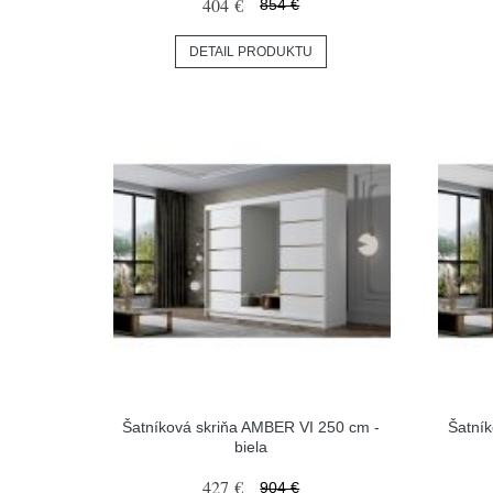
404 €
854 €
DETAIL PRODUKTU
Šatníková skriňa AMBER VI 250 cm -
Šatní
biela
427 €
904 €