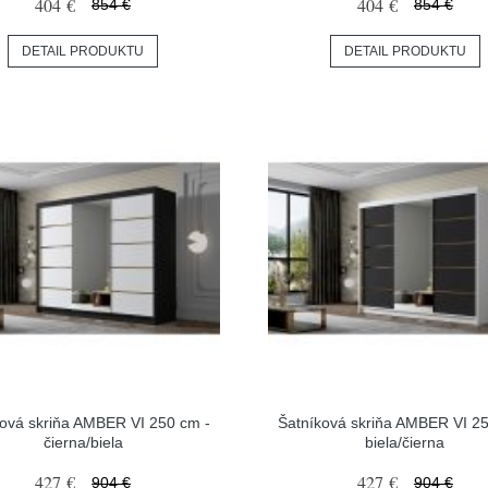
404 €
404 €
854 €
854 €
DETAIL PRODUKTU
DETAIL PRODUKTU
ková skriňa AMBER VI 250 cm -
Šatníková skriňa AMBER VI 25
čierna/biela
biela/čierna
427 €
427 €
904 €
904 €