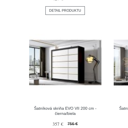
DETAIL PRODUKTU
Šatníková skriňa EVO VII 200 cm -
Šatn
čierna/biela
357 €
756 €