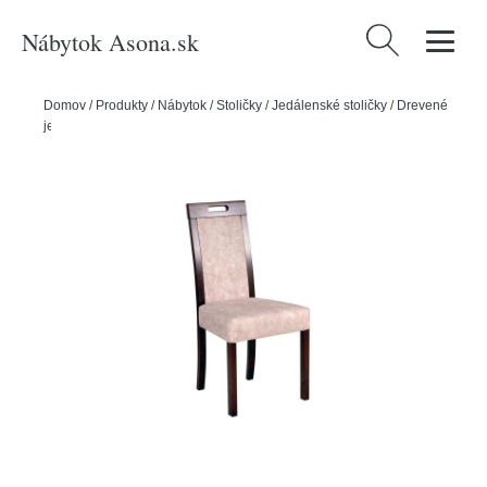
Nábytok Asona.sk
Hľadať:
Domov
/
Produkty
/
Nábytok
/
Stoličky
/
Jedálenské stoličky
/
Drevené
jedálenské stoličky
/
Jedálenská stolička ROMA 5