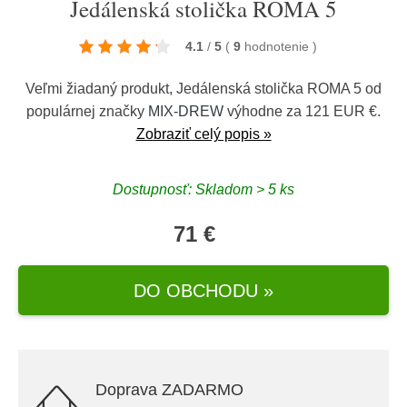
Jedálenská stolička ROMA 5
4.1
/
5
(
9
hodnotenie
)
Veľmi žiadaný produkt, Jedálenská stolička ROMA 5 od
populárnej značky
MIX-DREW
výhodne za 121 EUR €.
Zobraziť celý popis »
Dostupnosť: Skladom > 5 ks
71 €
DO OBCHODU »
Doprava ZADARMO