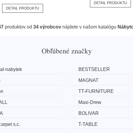
DETAIL PRODUKTU
DETAIL PRODUKTU
87
produktov od
34 výrobcov
nájdete v našom katalógu
Nábyt
Obľúbené značky
al-nabytek
BESTSELLER
S
MAGNAT
on
TT-FURNITURE
ALL
Maxi-Drew
A
BOLIVAR
arpet s.c.
T-TABLE