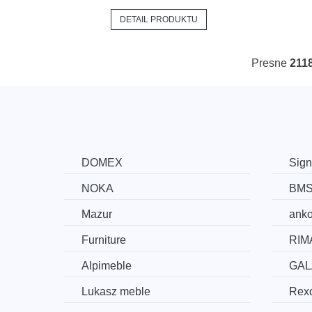
DETAIL PRODUKTU
Presne
211
DOMEX
Sign
NOKA
BM
Mazur
ank
Furniture
RIM
Alpimeble
GAL
Lukasz meble
Rexc