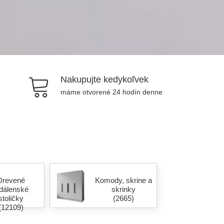
Nakupujte kedykoľvek
máme otvorené 24 hodín denne
Drevené
Komody, skrine a
edálenské
skrinky
stoličky
(2665)
(12109)