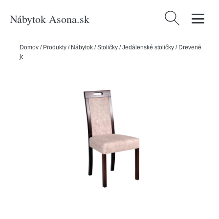
Nábytok Asona.sk
Hľadať:
Domov
/
Produkty
/
Nábytok
/
Stoličky
/
Jedálenské stoličky
/
Drevené
jedálenské stoličky
/
Jedálenská stolička ROMA 5