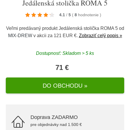
Jedálenská stolička ROMA 5
4.1
/
5
(
8
hodnotenie
)
Veľmi predávaný produkt Jedálenská stolička ROMA 5 od
MIX-DREW
v akcii za 121 EUR €.
Zobraziť celý popis »
Dostupnosť: Skladom > 5 ks
71 €
DO OBCHODU »
Doprava ZADARMO
pre objednávky nad 1.500 €