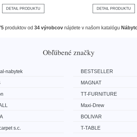
DETAIL PRODUKTU
DETAIL PRODUKTU
75
produktov od
34 výrobcov
nájdete v našom katalógu
Nábyt
Obľúbené značky
al-nabytek
BESTSELLER
S
MAGNAT
on
TT-FURNITURE
ALL
Maxi-Drew
A
BOLIVAR
arpet s.c.
T-TABLE