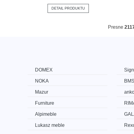
DETAIL PRODUKTU
Presne
211
DOMEX
Sign
NOKA
BM
Mazur
ank
Furniture
RIM
Alpimeble
GAL
Lukasz meble
Rexc