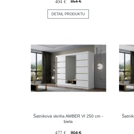
404 €
854 €
DETAIL PRODUKTU
Šatníková skriňa AMBER VI 250 cm -
Šatní
biela
427 €
904 €