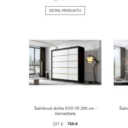
DETAIL PRODUKTU
Šatníková skriňa EVO VII 200 cm -
Šatn
čierna/biela
357 €
756 €