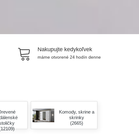
Nakupujte kedykoľvek
máme otvorené 24 hodín denne
Drevené
Komody, skrine a
edálenské
skrinky
stoličky
(2665)
(12109)