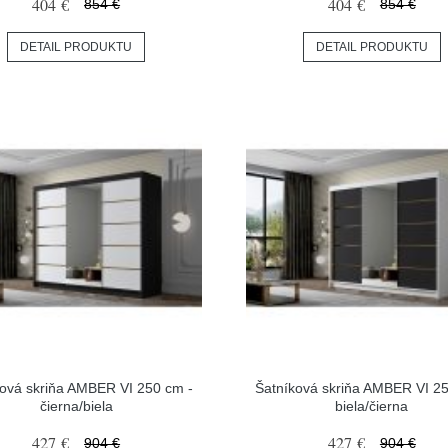
404 €
404 €
854 €
854 €
DETAIL PRODUKTU
DETAIL PRODUKTU
ková skriňa AMBER VI 250 cm -
Šatníková skriňa AMBER VI 25
čierna/biela
biela/čierna
427 €
427 €
904 €
904 €