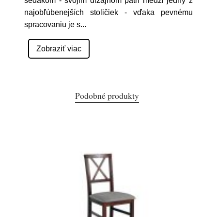
sedákom - svojim dizajnom patrí medzi jedny z
najobľúbenejších stoličiek - vďaka pevnému
spracovaniu je s
...
Zobraziť viac
Podobné produkty