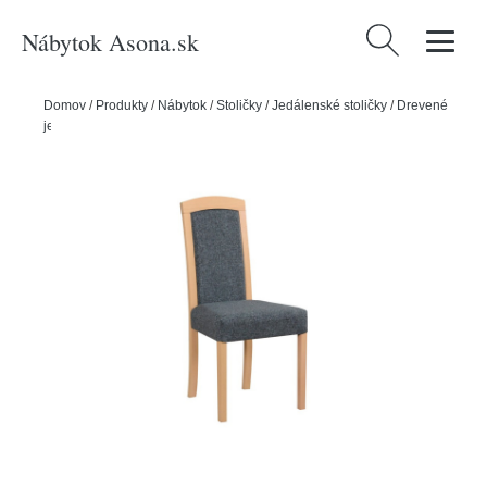
Nábytok Asona.sk
Hľadať:
Domov
/
Produkty
/
Nábytok
/
Stoličky
/
Jedálenské stoličky
/
Drevené
jedálenské stoličky
/
Jedálenská stolička ROMA 7