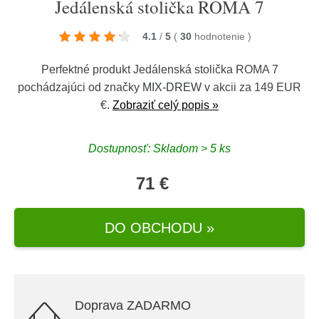
Jedálenská stolička ROMA 7
4.1
/
5
(
30
hodnotenie
)
Perfektné produkt Jedálenská stolička ROMA 7
pochádzajúci od značky
MIX-DREW
v akcii za 149 EUR
€.
Zobraziť celý popis »
Dostupnosť: Skladom > 5 ks
71 €
DO OBCHODU »
Doprava ZADARMO