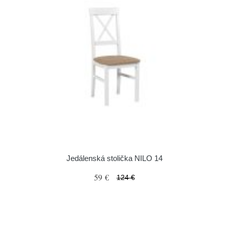
Jedálenská stolička NILO 14
59 €
124 €