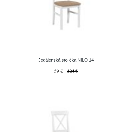
Jedálenská stolička NILO 14
59 €
124 €