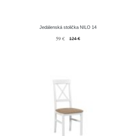
Jedálenská stolička NILO 14
59 €
124 €