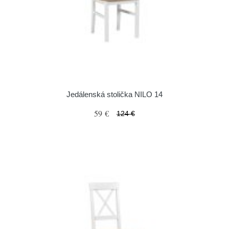
Jedálenská stolička NILO 14
59 €
124 €