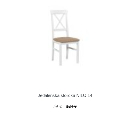
Jedálenská stolička NILO 14
59 €
124 €