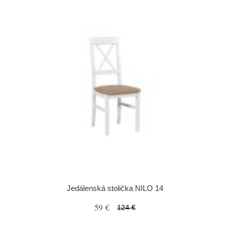
Jedálenská stolička NILO 14
59 €
124 €