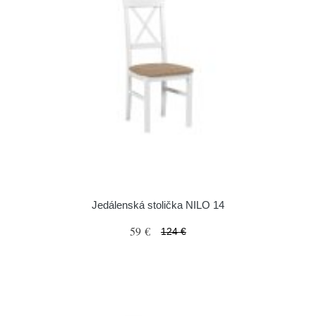
Jedálenská stolička NILO 14
59 €
124 €