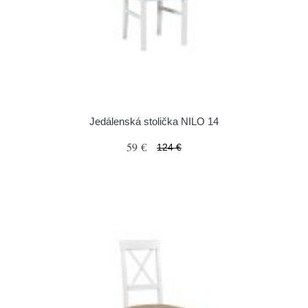
Jedálenská stolička NILO 14
59 €
124 €