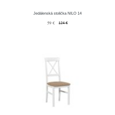
Jedálenská stolička NILO 14
59 €
124 €