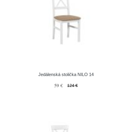
Jedálenská stolička NILO 14
59 €
124 €