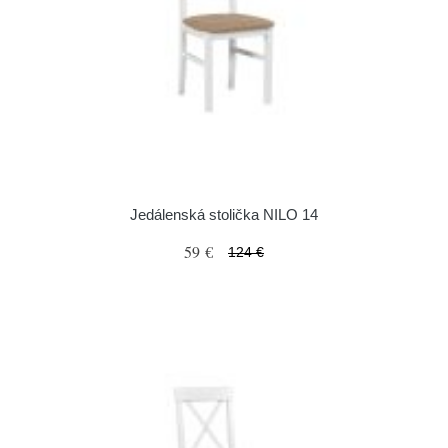
Jedálenská stolička NILO 14
59 €
124 €