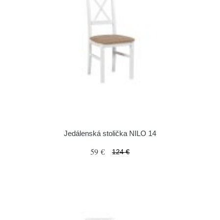
Jedálenská stolička NILO 14
59 €
124 €