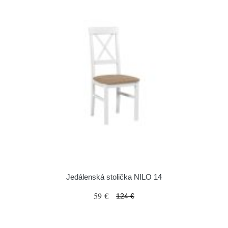
Jedálenská stolička NILO 14
59 €
124 €