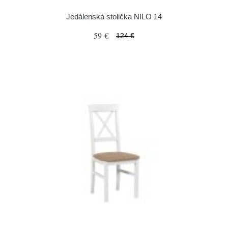
Jedálenská stolička NILO 14
59 €
124 €