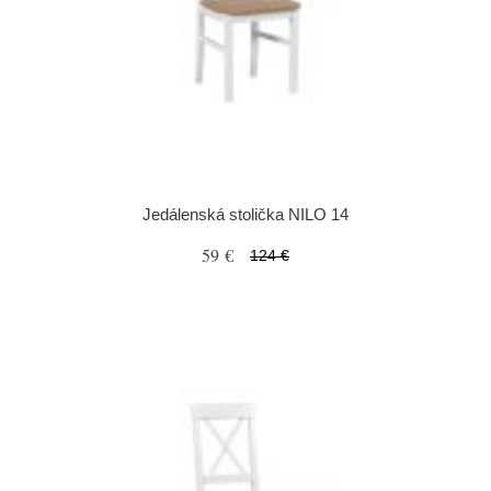
Jedálenská stolička NILO 14
59 €
124 €