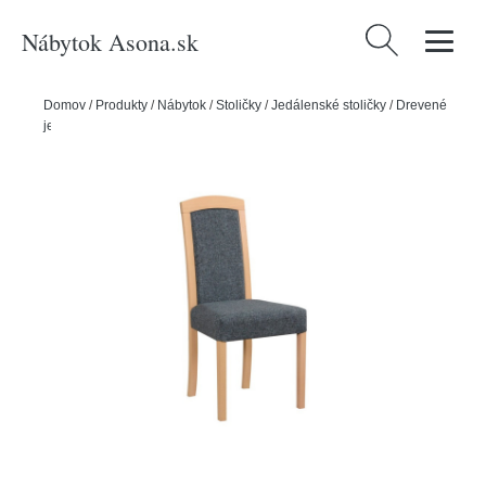
Nábytok Asona.sk
Hľadať:
Domov
/
Produkty
/
Nábytok
/
Stoličky
/
Jedálenské stoličky
/
Drevené
jedálenské stoličky
/
Jedálenská stolička ROMA 7