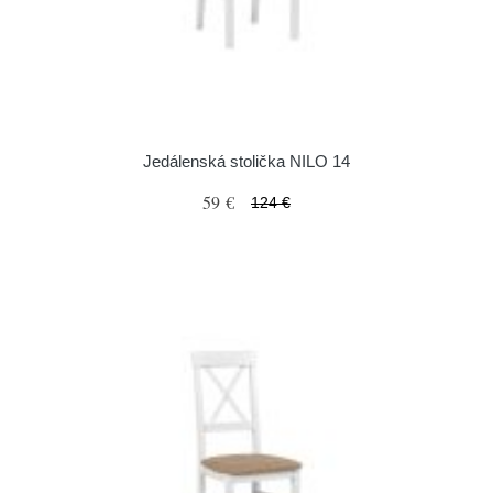
Jedálenská stolička NILO 14
59 €
124 €