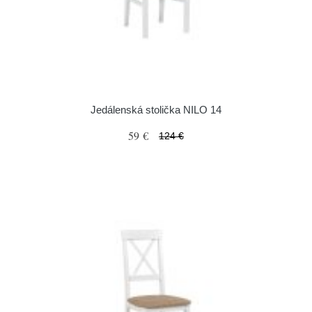
Jedálenská stolička NILO 14
59 €
124 €