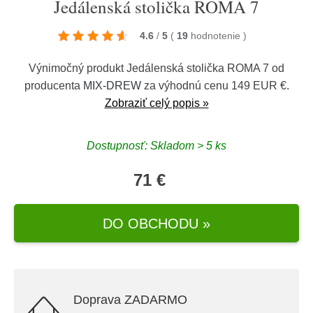
Jedálenská stolička ROMA 7
4.6
/
5
(
19
hodnotenie
)
Výnimočný produkt Jedálenská stolička ROMA 7 od
producenta
MIX-DREW
za výhodnú cenu 149 EUR €.
Zobraziť celý popis »
Dostupnosť: Skladom > 5 ks
71 €
DO OBCHODU »
Doprava ZADARMO