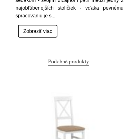
sedákom - svojim dizajnom patrí medzi jedny z
najobľúbenejších stoličiek - vďaka pevnému
spracovaniu je s
...
Zobraziť viac
Podobné produkty