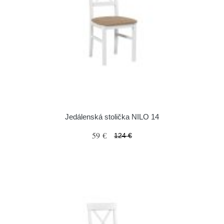
Jedálenská stolička NILO 14
59 €
124 €