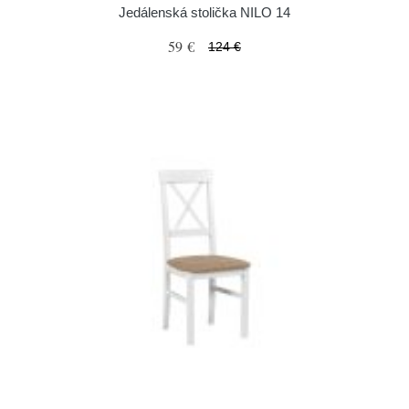
Jedálenská stolička NILO 14
59 €
124 €