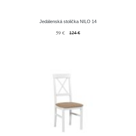
Jedálenská stolička NILO 14
59 €
124 €