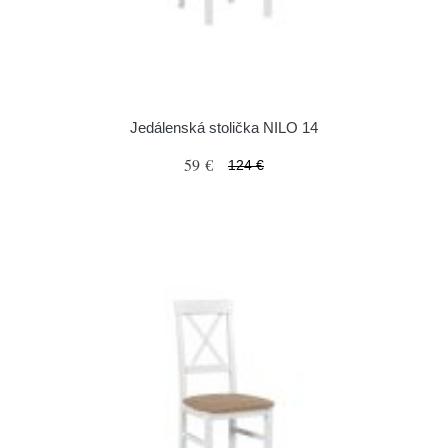
Jedálenská stolička NILO 14
59 €
124 €