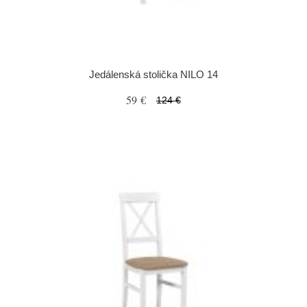
Jedálenská stolička NILO 14
59 €
124 €