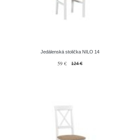
Jedálenská stolička NILO 14
59 €
124 €