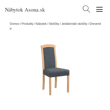
Nábytok Asona.sk
Hľadať:
Domov
/
Produkty
/
Nábytok
/
Stoličky
/
Jedálenské stoličky
/
Drevené
jedálenské stoličky
/
Jedálenská stolička ROMA 7