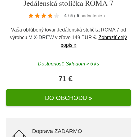
Jedálenská stolička ROMA 7
4
/
5
(
5
hodnotenie
)
Vaša obľúbený tovar Jedálenská stolička ROMA 7 od
výrobcu
MIX-DREW
v zľave 149 EUR €.
Zobraziť celý
popis »
Dostupnosť: Skladom > 5 ks
71 €
DO OBCHODU »
Doprava ZADARMO