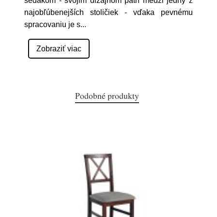
sedákom - svojim dizajnom patrí medzi jedny z
najobľúbenejších stoličiek - vďaka pevnému
spracovaniu je s
...
Zobraziť viac
Podobné produkty