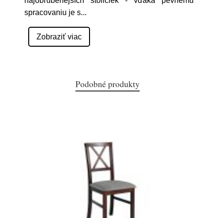
najobľúbenejších stoličiek - vďaka pevnému
spracovaniu je s
...
Zobraziť viac
Podobné produkty