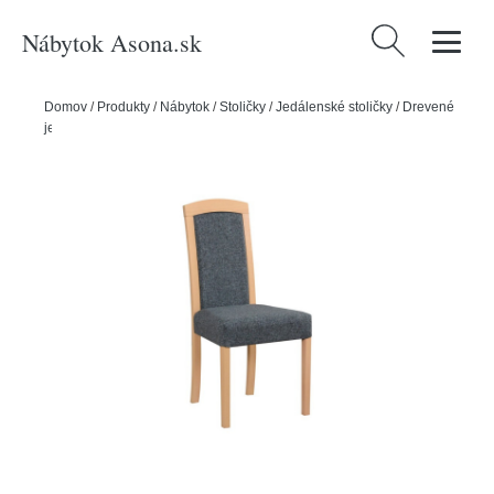
Nábytok Asona.sk
Hľadať:
Domov
/
Produkty
/
Nábytok
/
Stoličky
/
Jedálenské stoličky
/
Drevené
jedálenské stoličky
/
Jedálenská stolička ROMA 7