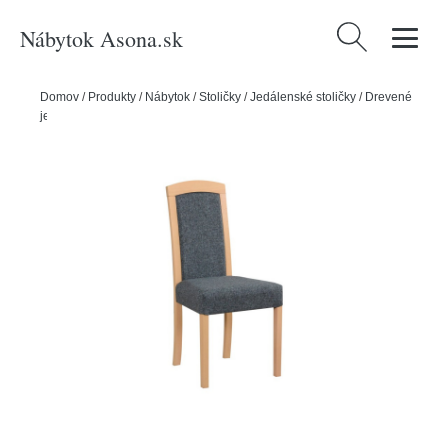
Nábytok Asona.sk
Hľadať:
Domov
/
Produkty
/
Nábytok
/
Stoličky
/
Jedálenské stoličky
/
Drevené
jedálenské stoličky
/
Jedálenská stolička ROMA 7