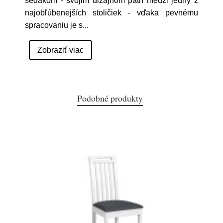
sedákom - svojim dizajnom patrí medzi jedny z
najobľúbenejších stoličiek - vďaka pevnému
spracovaniu je s
...
Zobraziť viac
Podobné produkty