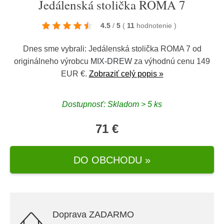
Jedálenská stolička ROMA 7
4.5
/
5
(
11
hodnotenie
)
Dnes sme vybrali: Jedálenská stolička ROMA 7 od
originálneho výrobcu
MIX-DREW
za výhodnú cenu 149
EUR €.
Zobraziť celý popis »
Dostupnosť: Skladom > 5 ks
71 €
DO OBCHODU »
Doprava ZADARMO