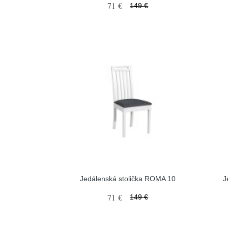
71 €
149 €
Jedálenská stolička ROMA 10
J
71 €
149 €