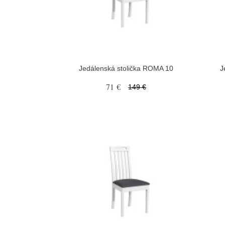
Jedálenská stolička ROMA 10
J
71 €
149 €