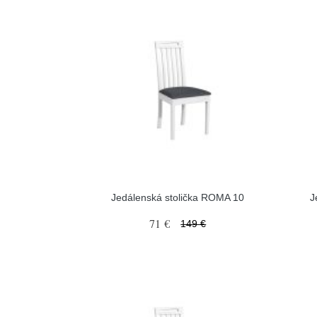
Jedálenská stolička ROMA 10
J
71 €
149 €