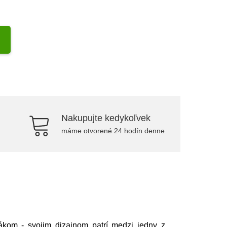
Nakupujte kedykoľvek
máme otvorené 24 hodín denne
ákom - svojim dizajnom patrí medzi jedny z