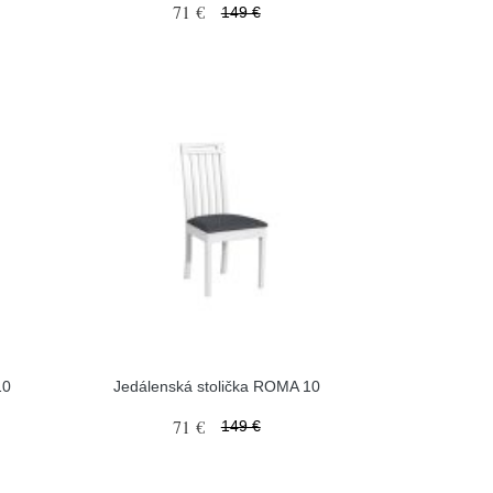
71 €
149 €
10
Jedálenská stolička ROMA 10
71 €
149 €