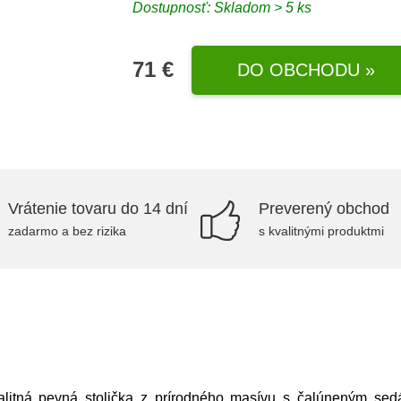
Dostupnosť: Skladom > 5 ks
71 €
DO OBCHODU »
Vrátenie tovaru do 14 dní
Preverený obchod
zadarmo a bez rizika
s kvalitnými produktmi
litná pevná stolička z prírodného masívu s čalúneným sed