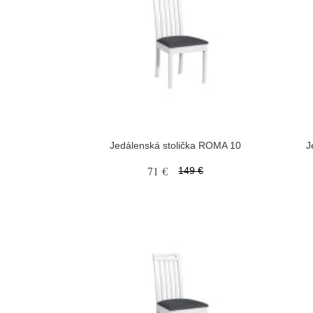
Jedálenská stolička ROMA 10
J
71 €
149 €