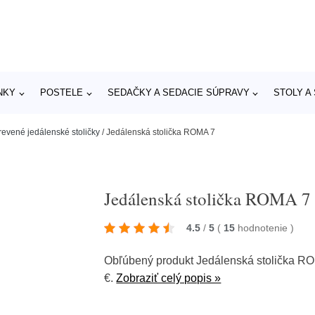
NKY
POSTELE
SEDAČKY A SEDACIE SÚPRAVY
STOLY A
revené jedálenské stoličky
/
Jedálenská stolička ROMA 7
Jedálenská stolička ROMA 7
4.5
/
5
(
15
hodnotenie
)
Obľúbený produkt Jedálenská stolička R
€.
Zobraziť celý popis »