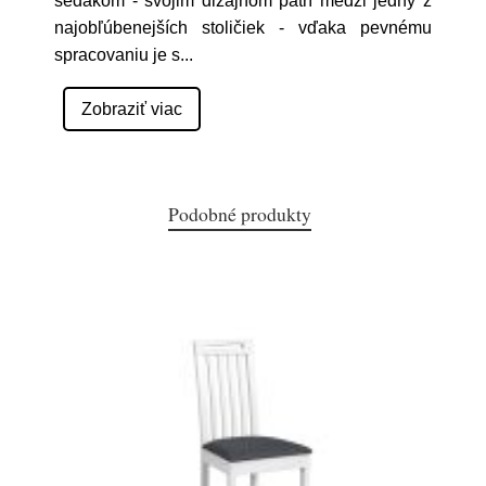
sedákom - svojim dizajnom patrí medzi jedny z
najobľúbenejších stoličiek - vďaka pevnému
spracovaniu je s
...
Zobraziť viac
Podobné produkty