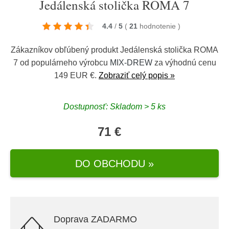
Jedálenská stolička ROMA 7
4.4
/
5
(
21
hodnotenie
)
Zákazníkov obľúbený produkt Jedálenská stolička ROMA
7 od populárneho výrobcu
MIX-DREW
za výhodnú cenu
149 EUR €.
Zobraziť celý popis »
Dostupnosť: Skladom > 5 ks
71 €
DO OBCHODU »
Doprava ZADARMO