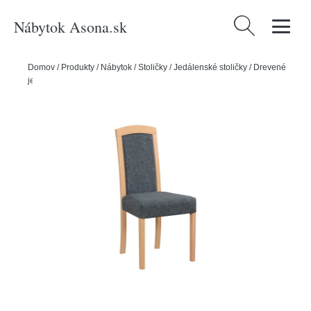
Nábytok Asona.sk
Hľadať:
Domov
/
Produkty
/
Nábytok
/
Stoličky
/
Jedálenské stoličky
/
Drevené
jedálenské stoličky
/
Jedálenská stolička ROMA 7