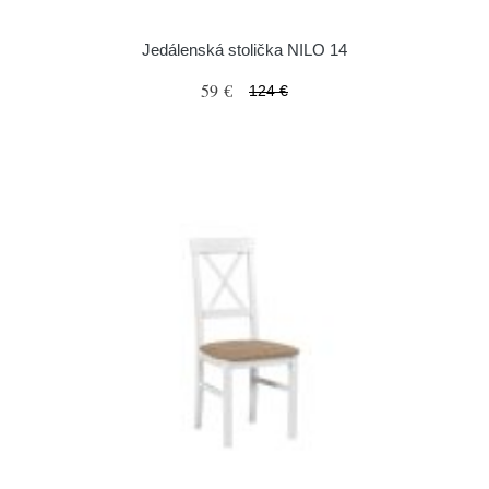
Jedálenská stolička NILO 14
59 €
124 €