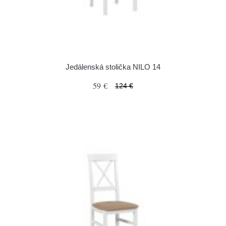
Jedálenská stolička NILO 14
59 €
124 €