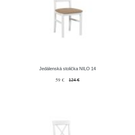
Jedálenská stolička NILO 14
59 €
124 €