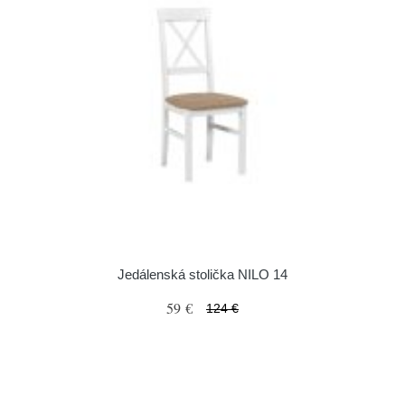
Jedálenská stolička NILO 14
59 €
124 €