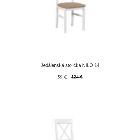
Jedálenská stolička NILO 14
59 €
124 €