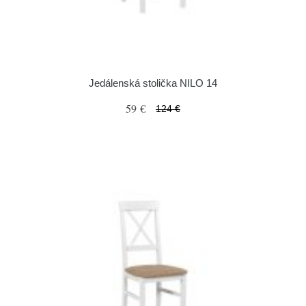
Jedálenská stolička NILO 14
59 €
124 €