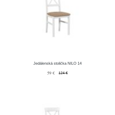
Jedálenská stolička NILO 14
59 €
124 €