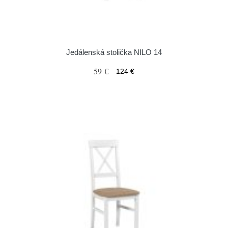
Jedálenská stolička NILO 14
59 €
124 €