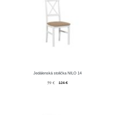
Jedálenská stolička NILO 14
59 €
124 €