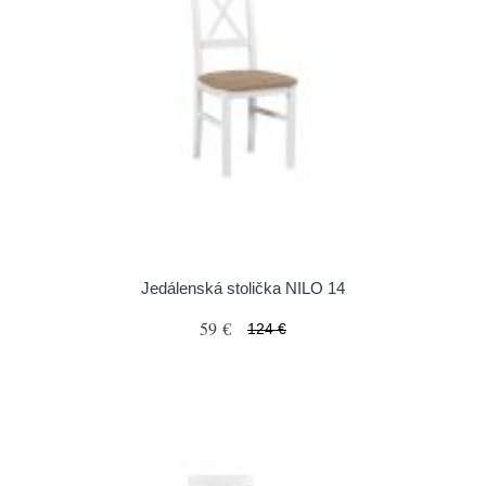
Jedálenská stolička NILO 14
59 €
124 €