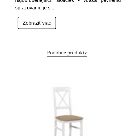
najobľúbenejších stoličiek - vďaka pevnému
spracovaniu je s
...
Zobraziť viac
Podobné produkty