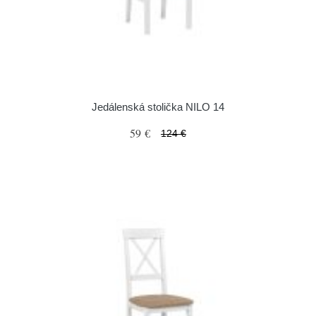
Jedálenská stolička NILO 14
59 €
124 €