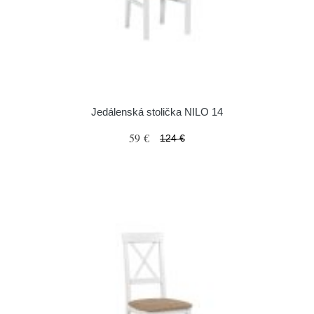
Jedálenská stolička NILO 14
59 €
124 €