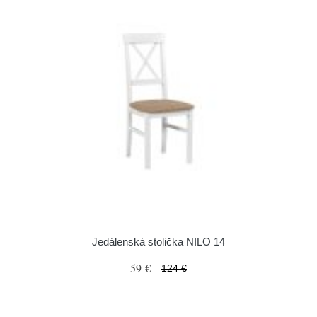
Jedálenská stolička NILO 14
59 €
124 €