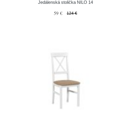
Jedálenská stolička NILO 14
59 €
124 €