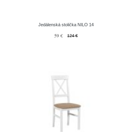
Jedálenská stolička NILO 14
59 €
124 €