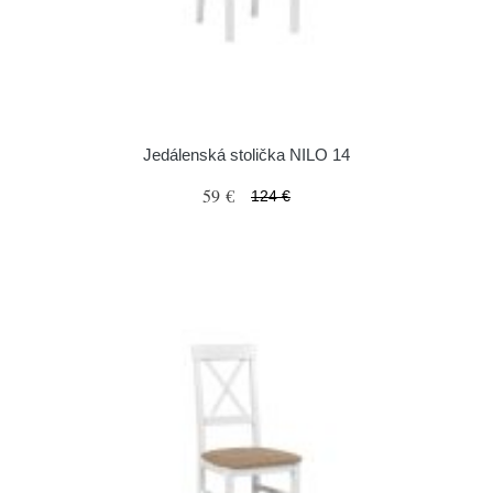
Jedálenská stolička NILO 14
59 €
124 €