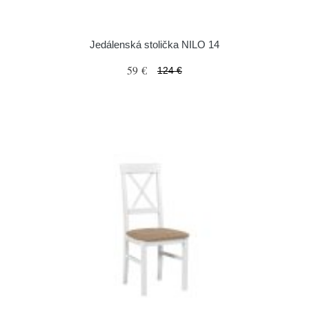
Jedálenská stolička NILO 14
59 €
124 €