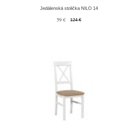
Jedálenská stolička NILO 14
59 €
124 €