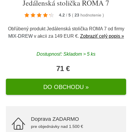
Jedálenská stolička ROMA 7
4.2
/
5
(
23
hodnotenie
)
Obľúbený produkt Jedálenská stolička ROMA 7 od firmy
MIX-DREW
v akcii za 149 EUR €.
Zobraziť celý popis »
Dostupnosť: Skladom > 5 ks
71 €
DO OBCHODU »
Doprava ZADARMO
pre objednávky nad 1.500 €