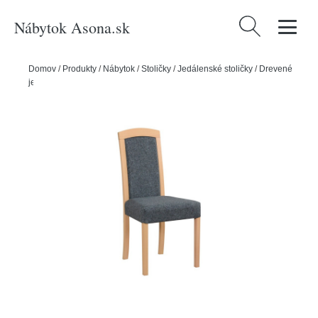
Nábytok Asona.sk
Hľadať:
Domov
/
Produkty
/
Nábytok
/
Stoličky
/
Jedálenské stoličky
/
Drevené
jedálenské stoličky
/
Jedálenská stolička ROMA 7