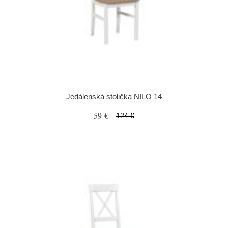
Jedálenská stolička NILO 14
59 €
124 €