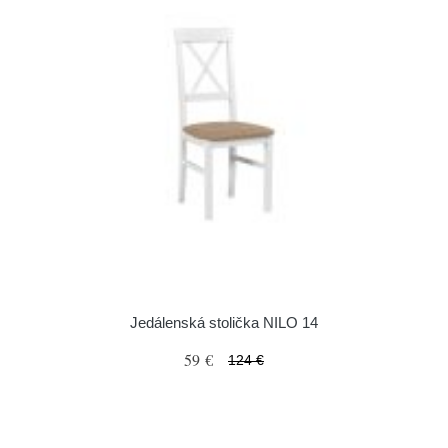
Jedálenská stolička NILO 14
59 €
124 €