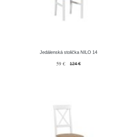
Jedálenská stolička NILO 14
59 €
124 €