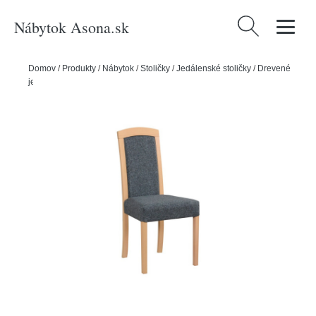
Nábytok Asona.sk
Hľadať:
Domov
/
Produkty
/
Nábytok
/
Stoličky
/
Jedálenské stoličky
/
Drevené
jedálenské stoličky
/
Jedálenská stolička ROMA 7