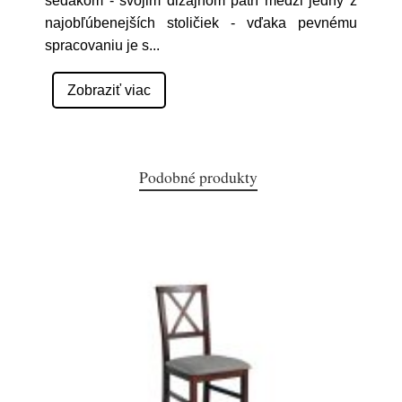
sedákom - svojim dizajnom patrí medzi jedny z
najobľúbenejších stoličiek - vďaka pevnému
spracovaniu je s
...
Zobraziť viac
Podobné produkty