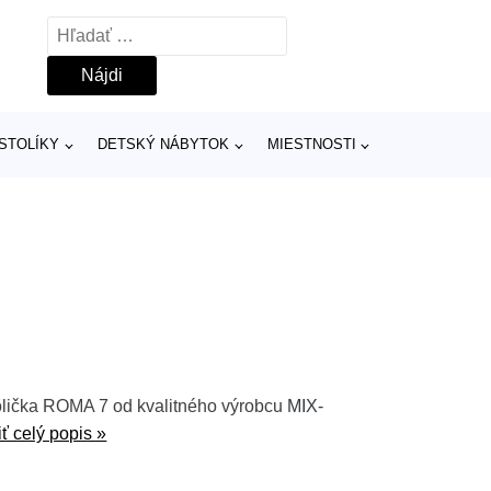
Hľadať:
 STOLÍKY
DETSKÝ NÁBYTOK
MIESTNOSTI
tolička ROMA 7 od kvalitného výrobcu
MIX-
ť celý popis »