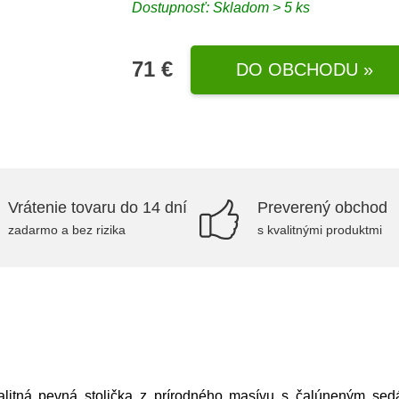
Dostupnosť: Skladom > 5 ks
71 €
DO OBCHODU »
Vrátenie tovaru do 14 dní
Preverený obchod
zadarmo a bez rizika
s kvalitnými produktmi
litná pevná stolička z prírodného masívu s čalúneným sed