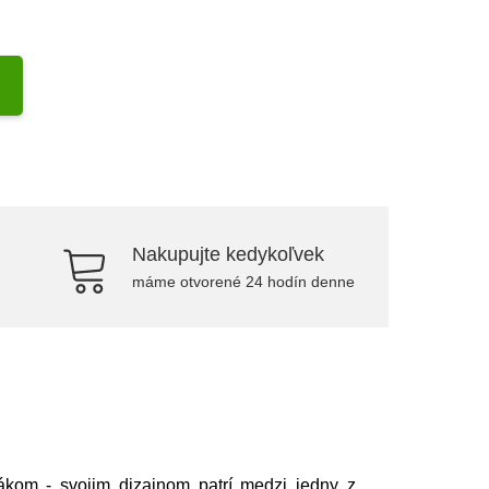
Nakupujte kedykoľvek
máme otvorené 24 hodín denne
ákom - svojim dizajnom patrí medzi jedny z