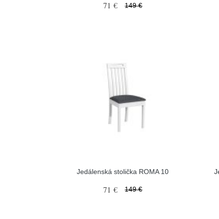
71 €
149 €
Jedálenská stolička ROMA 10
J
71 €
149 €