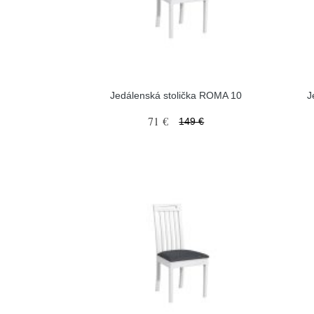
Jedálenská stolička ROMA 10
J
71 €
149 €