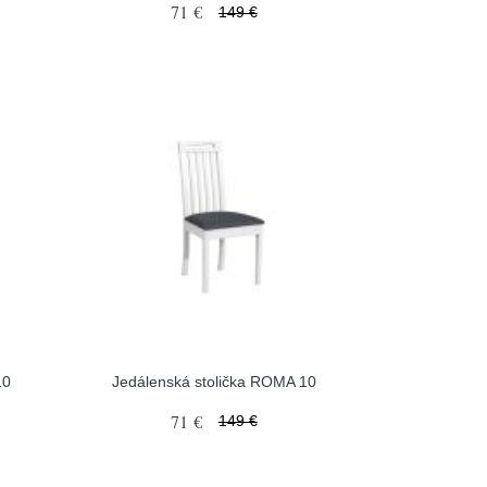
71 €
149 €
10
Jedálenská stolička ROMA 10
71 €
149 €