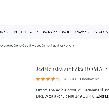
NKY
POSTELE
SEDAČKY A SEDACIE SÚPRAVY
STOLY A
revené jedálenské stoličky
/
Jedálenská stolička ROMA 7
Jedálenská stolička ROMA 7
4.2
/
5
(
21
hodnotenie
)
Limitovaná edícia produktu Jedálenská s
DREW
za akčnú cenu 149 EUR €.
Zobrazi