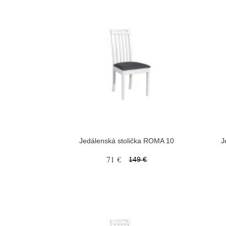
Jedálenská stolička ROMA 10
J
71 €
149 €