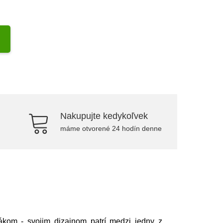
Nakupujte kedykoľvek
máme otvorené 24 hodín denne
ákom - svojim dizajnom patrí medzi jedny z