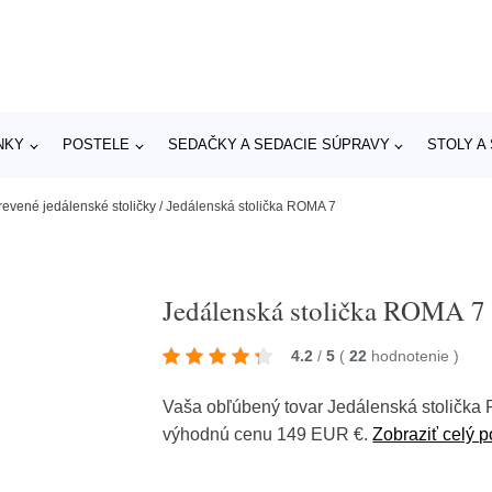
NKY
POSTELE
SEDAČKY A SEDACIE SÚPRAVY
STOLY A
revené jedálenské stoličky
/
Jedálenská stolička ROMA 7
Jedálenská stolička ROMA 7
4.2
/
5
(
22
hodnotenie
)
Vaša obľúbený tovar Jedálenská stoličk
výhodnú cenu 149 EUR €.
Zobraziť celý p