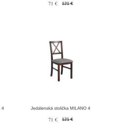
71 €
121 €
 4
Jedálenská stolička MILANO 4
71 €
121 €