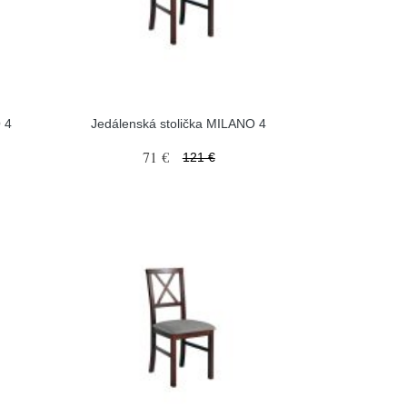
 4
Jedálenská stolička MILANO 4
71 €
121 €