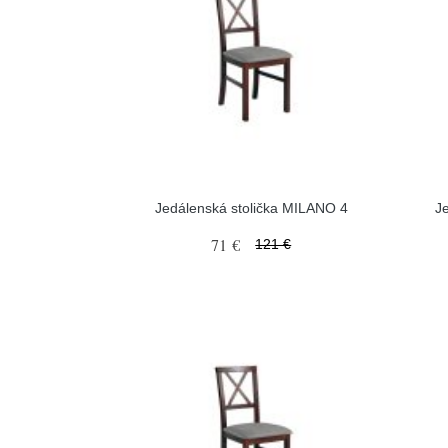
Jedálenská stolička MILANO 4
J
71 €
121 €