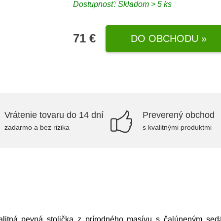
Dostupnosť: Skladom > 5 ks
71 €
DO OBCHODU »
Vrátenie tovaru do 14 dní
Preverený obchod
zadarmo a bez rizika
s kvalitnými produktmi
litná pevná stolička z prírodného masívu s čalúneným sed