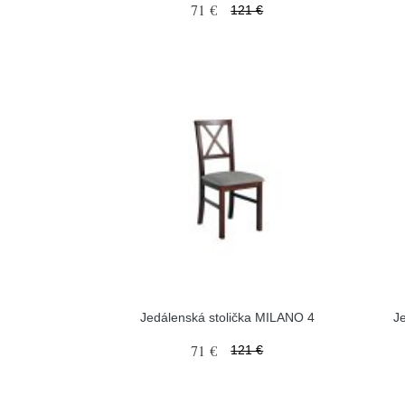
71 €
121 €
Jedálenská stolička MILANO 4
J
71 €
121 €