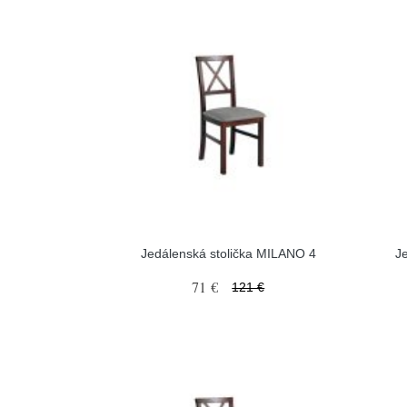
Jedálenská stolička MILANO 4
J
71 €
121 €