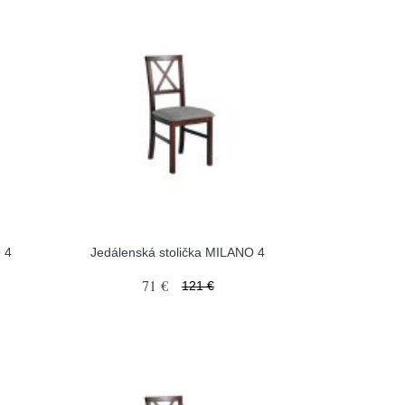
 4
Jedálenská stolička MILANO 4
71 €
121 €