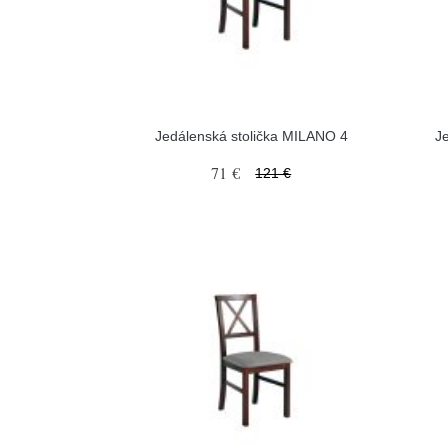
Jedálenská stolička MILANO 4
J
71 €
121 €