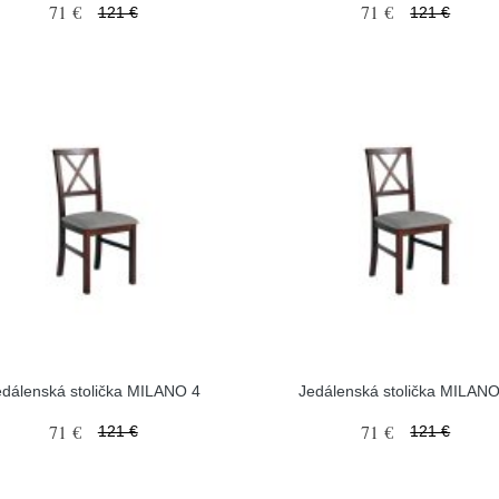
71 €
71 €
121 €
121 €
edálenská stolička MILANO 4
Jedálenská stolička MILANO
71 €
71 €
121 €
121 €