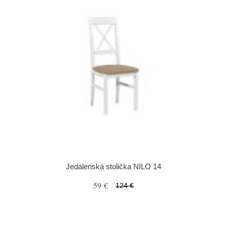
Jedálenská stolička NILO 14
59 €
124 €