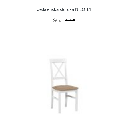
Jedálenská stolička NILO 14
59 €
124 €