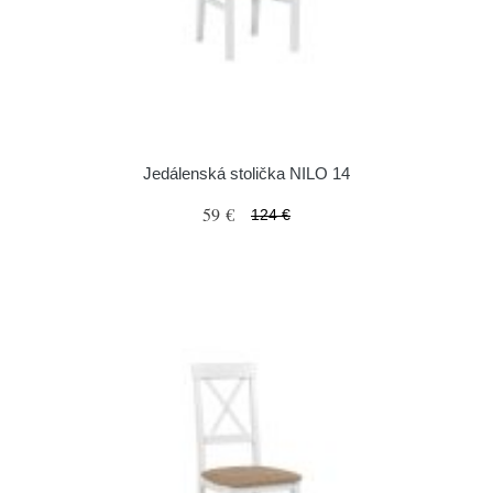
Jedálenská stolička NILO 14
59 €
124 €