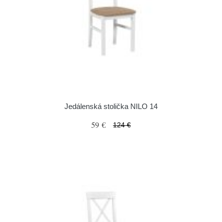
Jedálenská stolička NILO 14
59 €
124 €