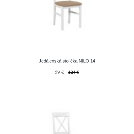
Jedálenská stolička NILO 14
59 €
124 €