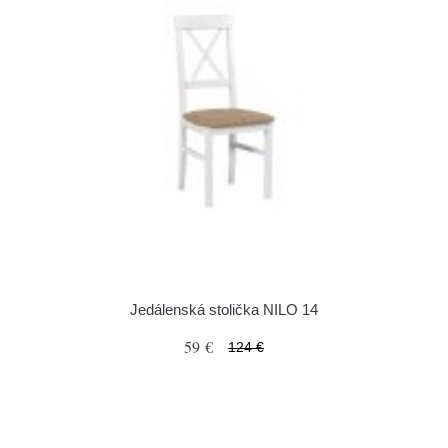
Jedálenská stolička NILO 14
59 €
124 €