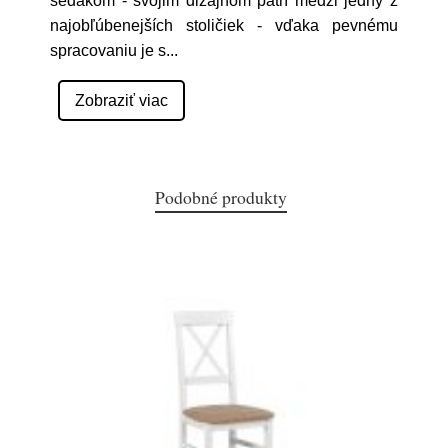
sedákom - svojim dizajnom patrí medzi jedny z
najobľúbenejších stoličiek - vďaka pevnému
spracovaniu je s
...
Zobraziť viac
Podobné produkty