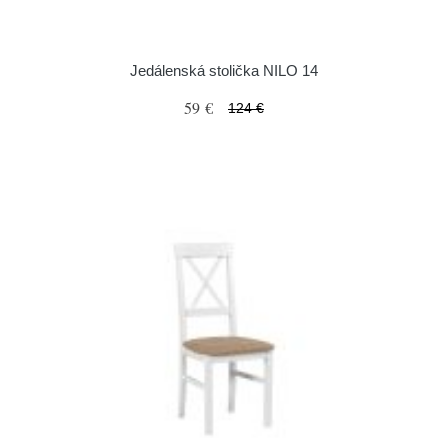
Jedálenská stolička NILO 14
59 €
124 €