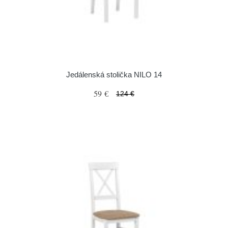
Jedálenská stolička NILO 14
59 €
124 €