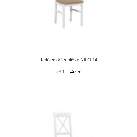
Jedálenská stolička NILO 14
59 €
124 €