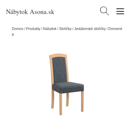
Nábytok Asona.sk
Hľadať:
Domov
/
Produkty
/
Nábytok
/
Stoličky
/
Jedálenské stoličky
/
Drevené
jedálenské stoličky
/
Jedálenská stolička ROMA 7