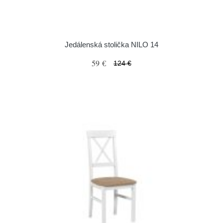
Jedálenská stolička NILO 14
59 €
124 €