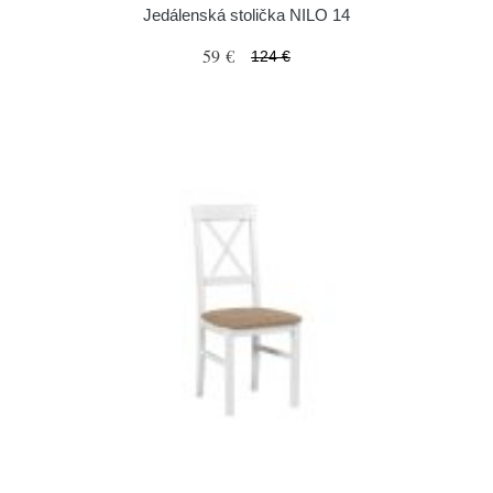
Jedálenská stolička NILO 14
59 €
124 €