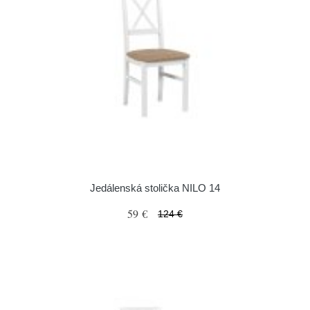
Jedálenská stolička NILO 14
59 €
124 €