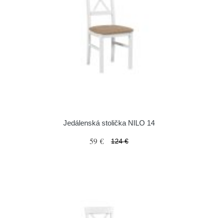
Jedálenská stolička NILO 14
59 €
124 €