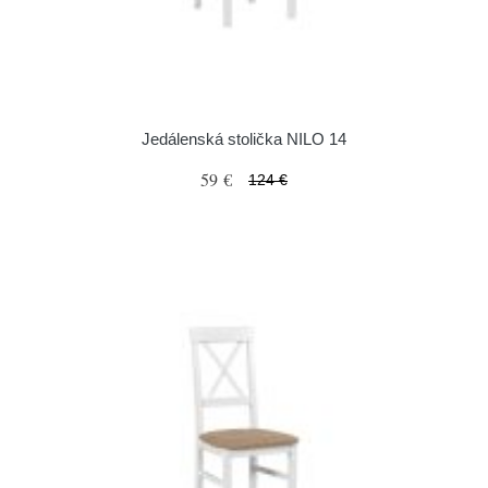
Jedálenská stolička NILO 14
59 €
124 €