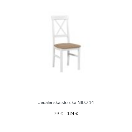
Jedálenská stolička NILO 14
59 €
124 €