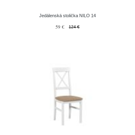
Jedálenská stolička NILO 14
59 €
124 €