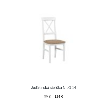
Jedálenská stolička NILO 14
59 €
124 €