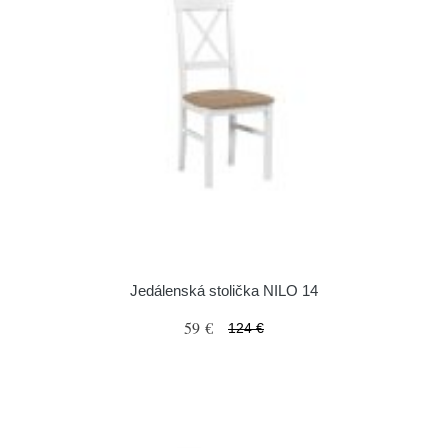
Jedálenská stolička NILO 14
59 €
124 €