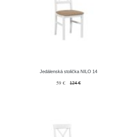
Jedálenská stolička NILO 14
59 €
124 €