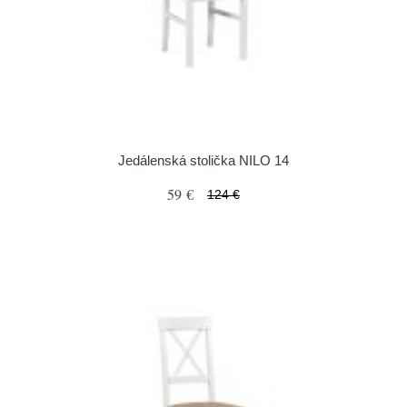
Jedálenská stolička NILO 14
59 €
124 €