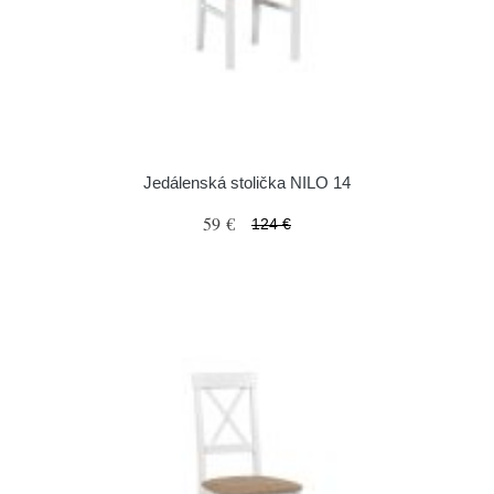
Jedálenská stolička NILO 14
59 €
124 €