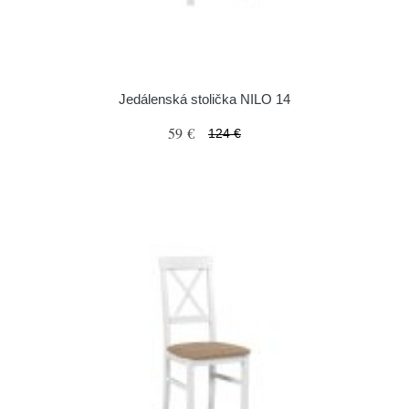
Jedálenská stolička NILO 14
59 €
124 €