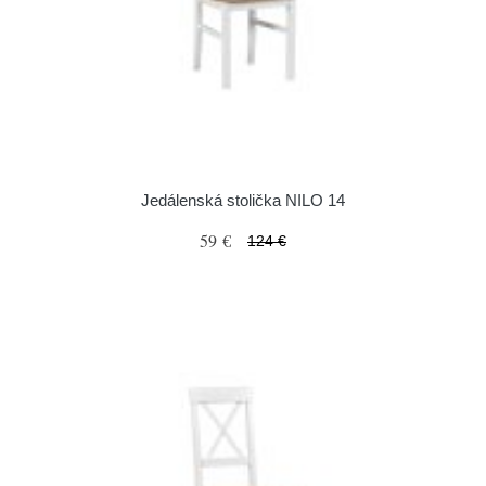
Jedálenská stolička NILO 14
59 €
124 €