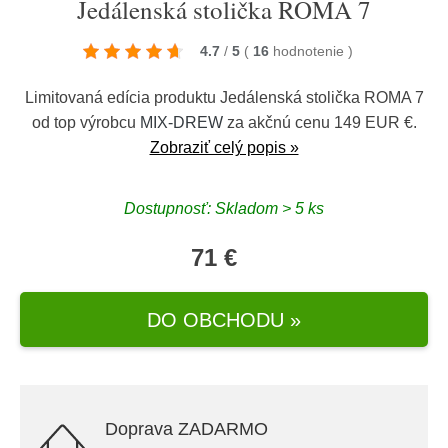
Jedálenská stolička ROMA 7
4.7
/
5
(
16
hodnotenie
)
Limitovaná edícia produktu Jedálenská stolička ROMA 7
od top výrobcu
MIX-DREW
za akčnú cenu 149 EUR €.
Zobraziť celý popis »
Dostupnosť: Skladom > 5 ks
71 €
DO OBCHODU »
Doprava ZADARMO