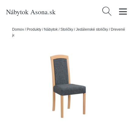
Nábytok Asona.sk
Hľadať:
Domov
/
Produkty
/
Nábytok
/
Stoličky
/
Jedálenské stoličky
/
Drevené
jedálenské stoličky
/
Jedálenská stolička ROMA 7