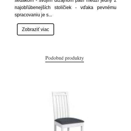
sedákom - svojim dizajnom patrí medzi jedny z
najobľúbenejších stoličiek - vďaka pevnému
spracovaniu je s
...
Zobraziť viac
Podobné produkty