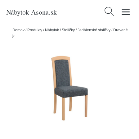
Nábytok Asona.sk
Hľadať:
Domov
/
Produkty
/
Nábytok
/
Stoličky
/
Jedálenské stoličky
/
Drevené
jedálenské stoličky
/
Jedálenská stolička ROMA 7