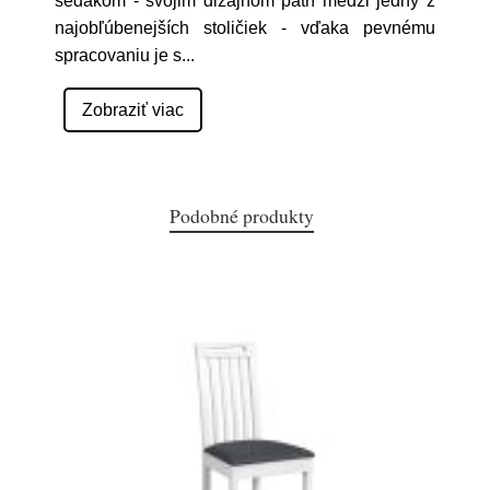
sedákom - svojim dizajnom patrí medzi jedny z
najobľúbenejších stoličiek - vďaka pevnému
spracovaniu je s
...
Zobraziť viac
Podobné produkty