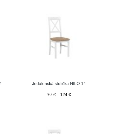
4
Jedálenská stolička NILO 14
59 €
124 €