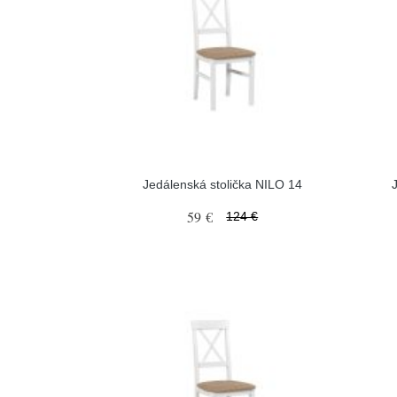
Jedálenská stolička NILO 14
59 €
124 €