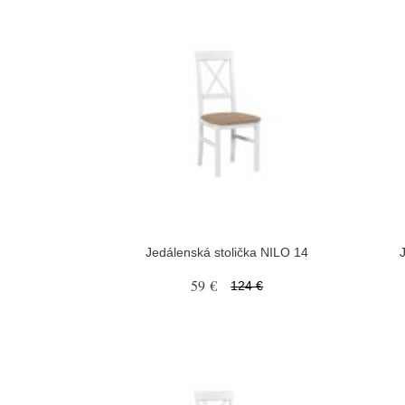
Jedálenská stolička NILO 14
59 €
124 €