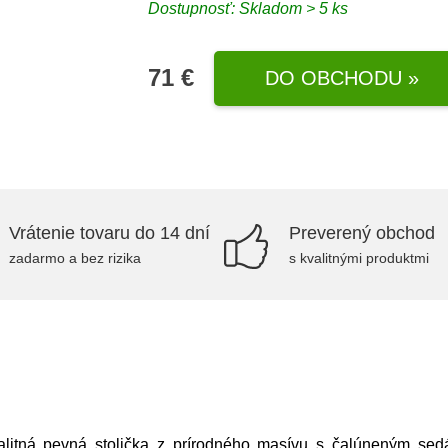
Dostupnosť: Skladom > 5 ks
71 €
DO OBCHODU »
Vrátenie tovaru do 14 dní
Preverený obchod
zadarmo a bez rizika
s kvalitnými produktmi
litná pevná stolička z prírodného masívu s čalúneným sed