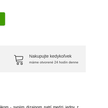
Nakupujte kedykoľvek
máme otvorené 24 hodín denne
ákom - svojim dizajnom patrí medzi jedny z