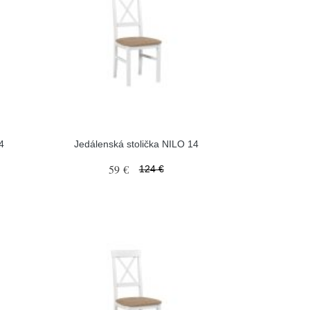
4
Jedálenská stolička NILO 14
59 €
124 €