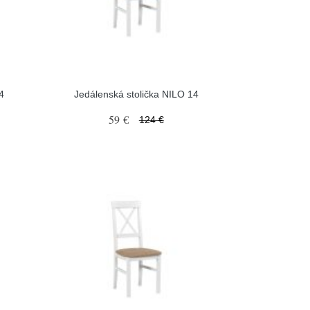
4
Jedálenská stolička NILO 14
59 €
124 €