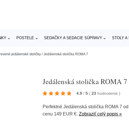
NKY
POSTELE
SEDAČKY A SEDACIE SÚPRAVY
STOLY A
revené jedálenské stoličky
/
Jedálenská stolička ROMA 7
Jedálenská stolička ROMA 7
4.9
/
5
(
23
hodnotenie
)
Perfektné Jedálenská stolička ROMA 7 od
cenu 149 EUR €.
Zobraziť celý popis »