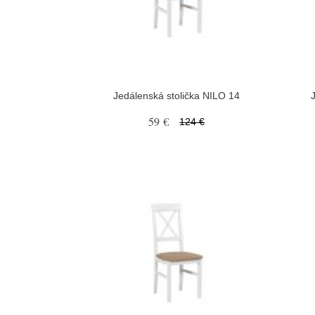
Jedálenská stolička NILO 14
59 €
124 €