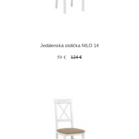
Jedálenská stolička NILO 14
59 €
124 €