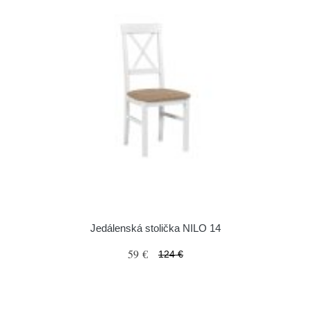
Jedálenská stolička NILO 14
59 €
124 €