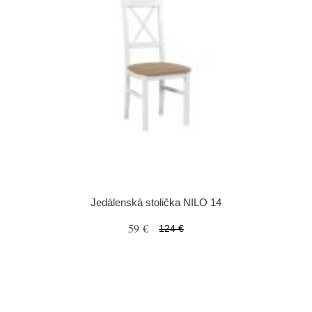
Jedálenská stolička NILO 14
59 €
124 €