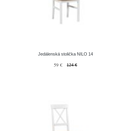
Jedálenská stolička NILO 14
59 €
124 €