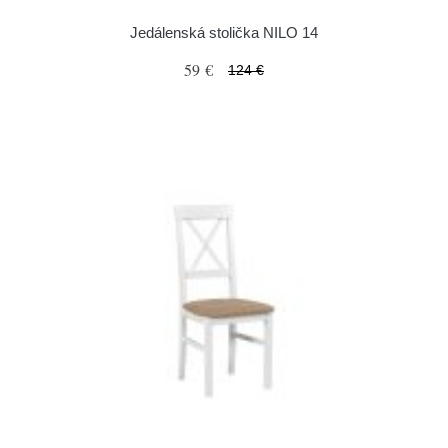
Jedálenská stolička NILO 14
59 €
124 €