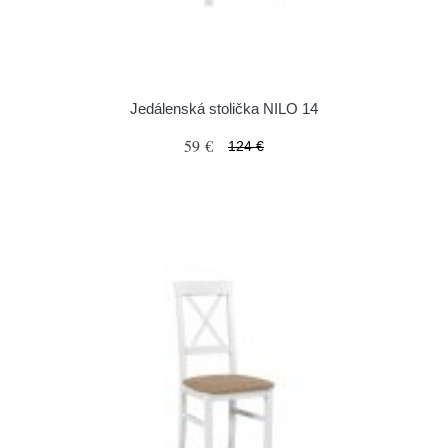
Jedálenská stolička NILO 14
59 €
124 €