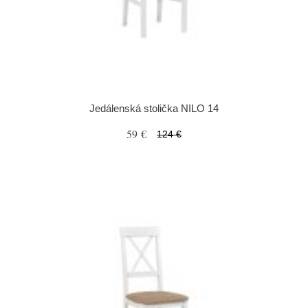
Jedálenská stolička NILO 14
59 €
124 €