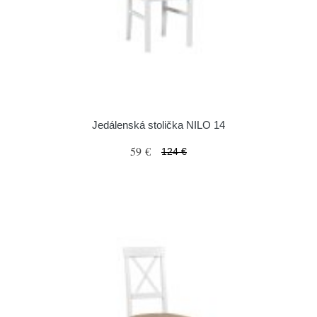
Jedálenská stolička NILO 14
59 €
124 €