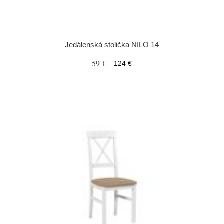
Jedálenská stolička NILO 14
59 €
124 €