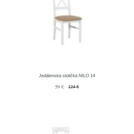
Jedálenská stolička NILO 14
59 €
124 €