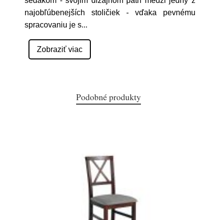
sedákom - svojim dizajnom patrí medzi jedny z
najobľúbenejších stoličiek - vďaka pevnému
spracovaniu je s
...
Zobraziť viac
Podobné produkty