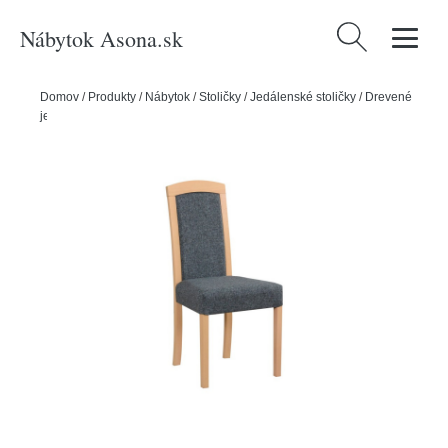
Nábytok Asona.sk
Hľadať:
Domov
/
Produkty
/
Nábytok
/
Stoličky
/
Jedálenské stoličky
/
Drevené
jedálenské stoličky
/
Jedálenská stolička ROMA 7