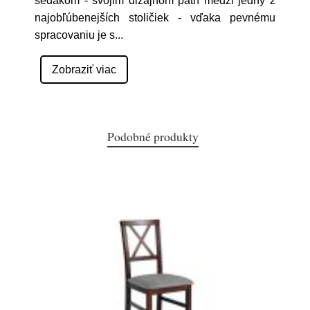
sedákom - svojim dizajnom patrí medzi jedny z
najobľúbenejších stoličiek - vďaka pevnému
spracovaniu je s
...
Zobraziť viac
Podobné produkty