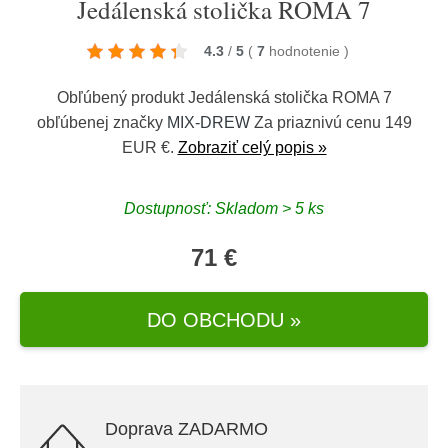
Jedálenská stolička ROMA 7
4.3
/
5
(
7
hodnotenie
)
Obľúbený produkt Jedálenská stolička ROMA 7
obľúbenej značky
MIX-DREW
Za priaznivú cenu 149
EUR €.
Zobraziť celý popis »
Dostupnosť: Skladom > 5 ks
71 €
DO OBCHODU »
Doprava ZADARMO