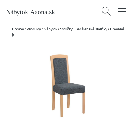
Nábytok Asona.sk
Hľadať:
Domov
/
Produkty
/
Nábytok
/
Stoličky
/
Jedálenské stoličky
/
Drevené
jedálenské stoličky
/
Jedálenská stolička ROMA 7