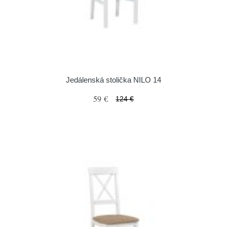
Jedálenská stolička NILO 14
59 €
124 €