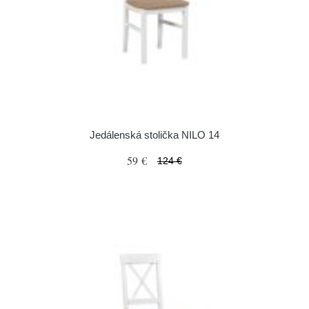
Jedálenská stolička NILO 14
59 €
124 €