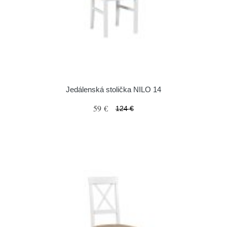
Jedálenská stolička NILO 14
59 €
124 €