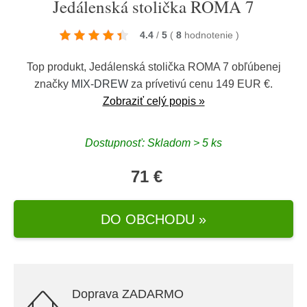
Jedálenská stolička ROMA 7
4.4
/
5
(
8
hodnotenie
)
Top produkt, Jedálenská stolička ROMA 7 obľúbenej
značky
MIX-DREW
za prívetivú cenu 149 EUR €.
Zobraziť celý popis »
Dostupnosť: Skladom > 5 ks
71 €
DO OBCHODU »
Doprava ZADARMO