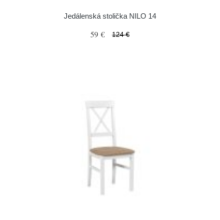
Jedálenská stolička NILO 14
59 €
124 €