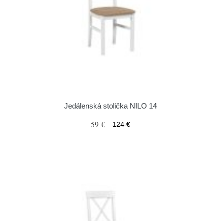
Jedálenská stolička NILO 14
59 €
124 €