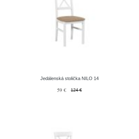
Jedálenská stolička NILO 14
59 €
124 €