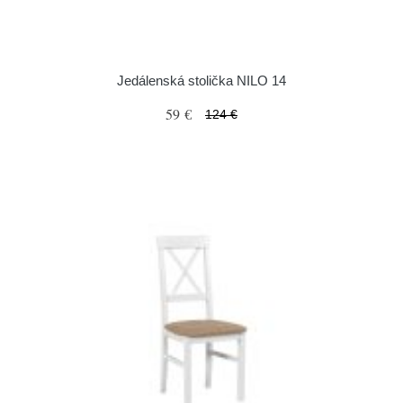
Jedálenská stolička NILO 14
59 €
124 €