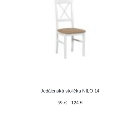
Jedálenská stolička NILO 14
59 €
124 €