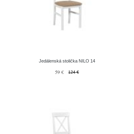
Jedálenská stolička NILO 14
59 €
124 €