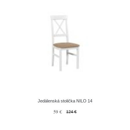
Jedálenská stolička NILO 14
59 €
124 €