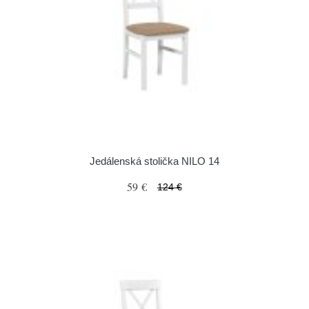
Jedálenská stolička NILO 14
59 €
124 €