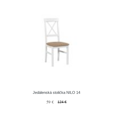
Jedálenská stolička NILO 14
59 €
124 €