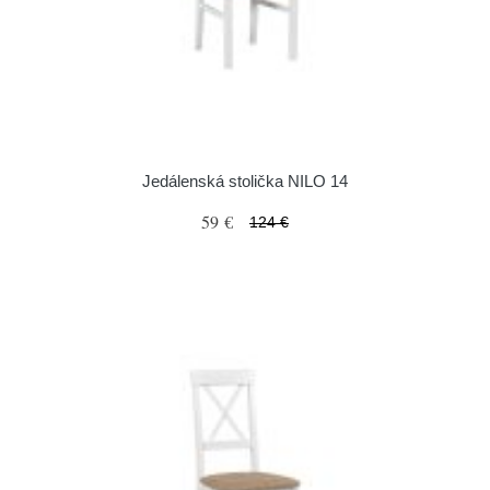
Jedálenská stolička NILO 14
59 €
124 €