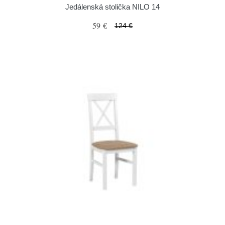
Jedálenská stolička NILO 14
59 €
124 €