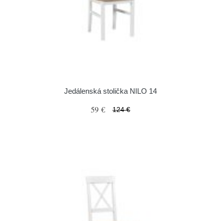
Jedálenská stolička NILO 14
59 €
124 €