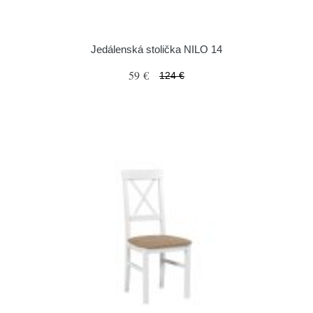
Jedálenská stolička NILO 14
59 €
124 €