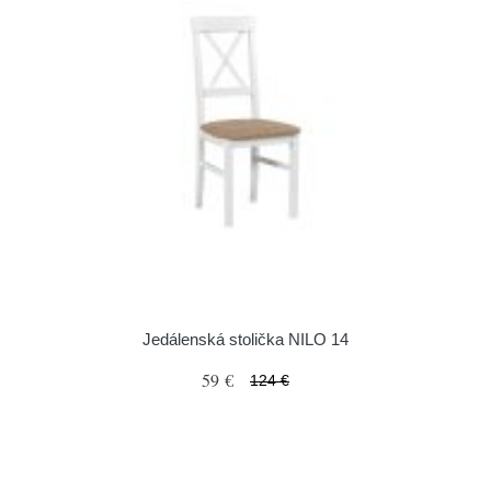
Jedálenská stolička NILO 14
59 €
124 €