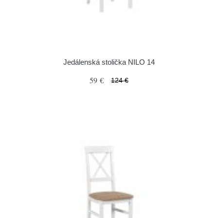
Jedálenská stolička NILO 14
59 €
124 €