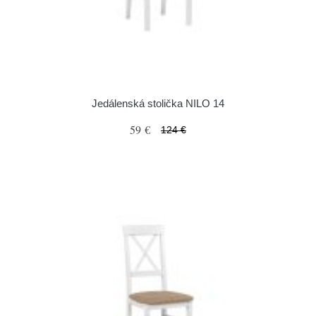
Jedálenská stolička NILO 14
59 €
124 €