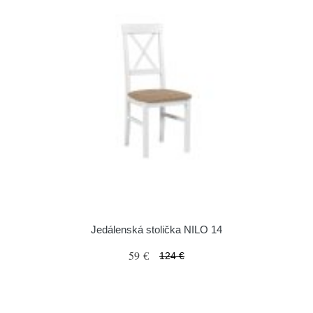
Jedálenská stolička NILO 14
59 €
124 €