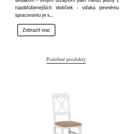
sedákom - svojim dizajnom patrí medzi jedny z
najobľúbenejších stoličiek - vďaka pevnému
spracovaniu je s
...
Zobraziť viac
Podobné produkty