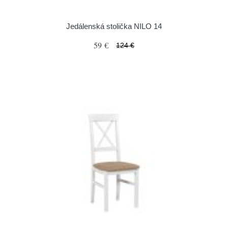
Jedálenská stolička NILO 14
59 €
124 €