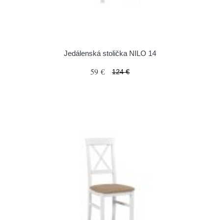
Jedálenská stolička NILO 14
59 €
124 €