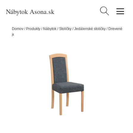
Nábytok Asona.sk
Hľadať:
Domov
/
Produkty
/
Nábytok
/
Stoličky
/
Jedálenské stoličky
/
Drevené
jedálenské stoličky
/
Jedálenská stolička ROMA 7