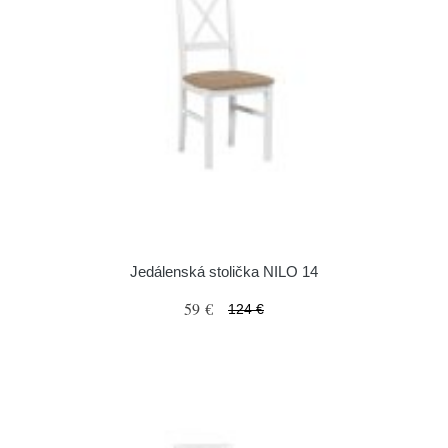
Jedálenská stolička NILO 14
59 €
124 €