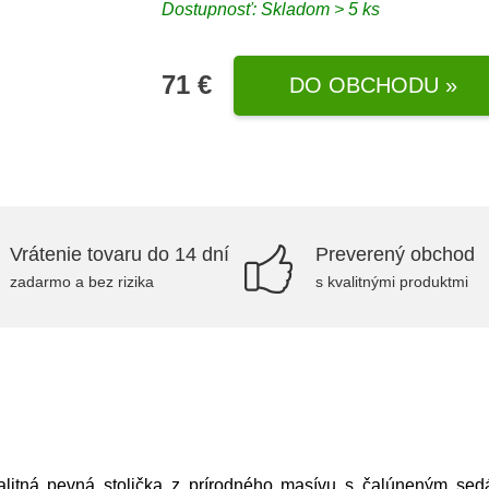
Dostupnosť: Skladom > 5 ks
71 €
DO OBCHODU »
Vrátenie tovaru do 14 dní
Preverený obchod
zadarmo a bez rizika
s kvalitnými produktmi
litná pevná stolička z prírodného masívu s čalúneným sed