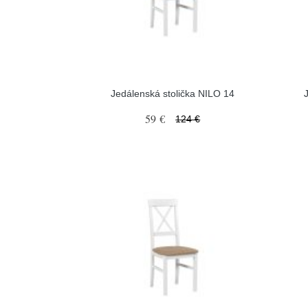
Jedálenská stolička NILO 14
59 €
124 €