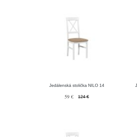
Jedálenská stolička NILO 14
59 €
124 €