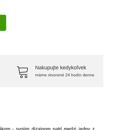
Nakupujte kedykoľvek
máme otvorené 24 hodín denne
ákom - svojim dizajnom patrí medzi jedny z