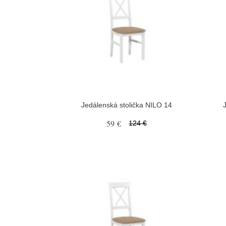
Jedálenská stolička NILO 14
59 €
124 €