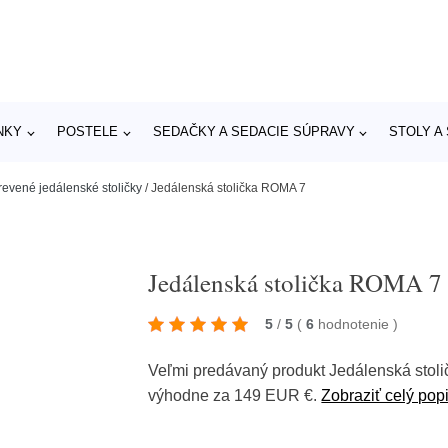
NKY
POSTELE
SEDAČKY A SEDACIE SÚPRAVY
STOLY A
revené jedálenské stoličky
/
Jedálenská stolička ROMA 7
Jedálenská stolička ROMA 7
5
/
5
(
6
hodnotenie
)
Veľmi predávaný produkt Jedálenská sto
výhodne za 149 EUR €.
Zobraziť celý pop