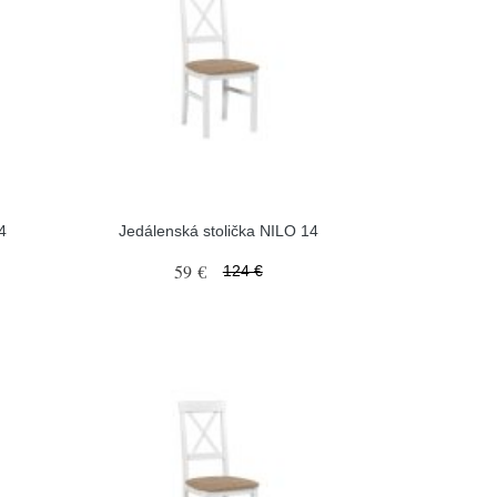
4
Jedálenská stolička NILO 14
59 €
124 €