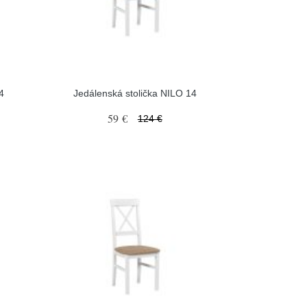
4
Jedálenská stolička NILO 14
59 €
124 €