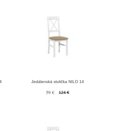
4
Jedálenská stolička NILO 14
59 €
124 €