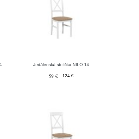
4
Jedálenská stolička NILO 14
59 €
124 €