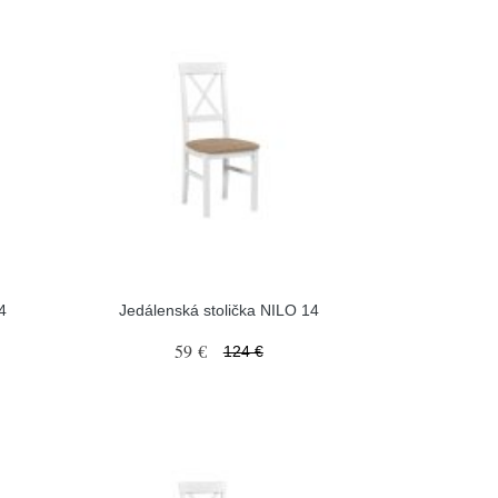
4
Jedálenská stolička NILO 14
59 €
124 €