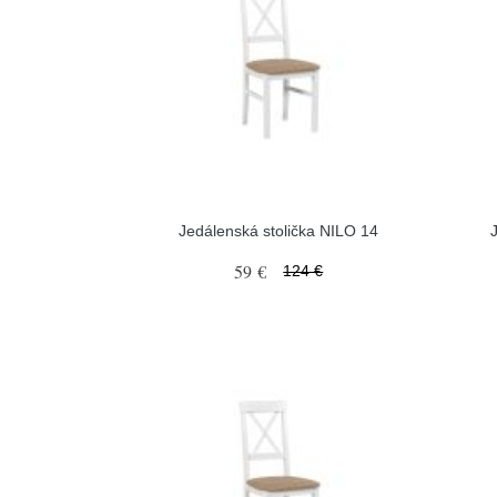
Jedálenská stolička NILO 14
59 €
124 €