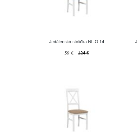
Jedálenská stolička NILO 14
59 €
124 €