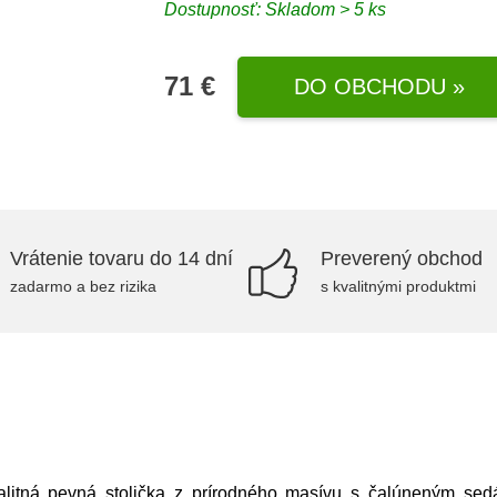
Dostupnosť: Skladom > 5 ks
71 €
DO OBCHODU »
Vrátenie tovaru do 14 dní
Preverený obchod
zadarmo a bez rizika
s kvalitnými produktmi
litná pevná stolička z prírodného masívu s čalúneným sed