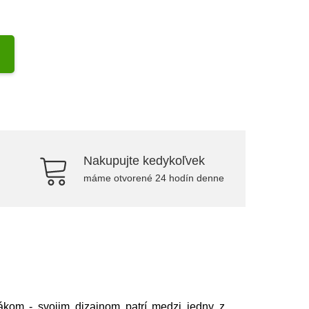
Nakupujte kedykoľvek
máme otvorené 24 hodín denne
ákom - svojim dizajnom patrí medzi jedny z