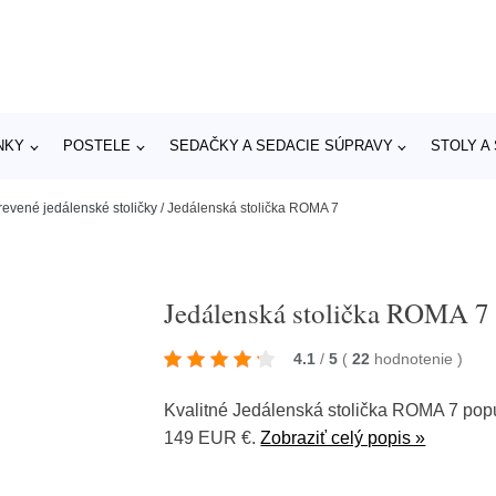
NKY
POSTELE
SEDAČKY A SEDACIE SÚPRAVY
STOLY A
revené jedálenské stoličky
/
Jedálenská stolička ROMA 7
Jedálenská stolička ROMA 7
4.1
/
5
(
22
hodnotenie
)
Kvalitné Jedálenská stolička ROMA 7 po
149 EUR €.
Zobraziť celý popis »