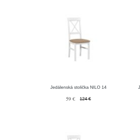
Jedálenská stolička NILO 14
59 €
124 €