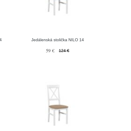
4
Jedálenská stolička NILO 14
59 €
124 €