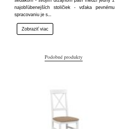
sedákom - svojim dizajnom patrí medzi jedny z
najobľúbenejších stoličiek - vďaka pevnému
spracovaniu je s
...
Zobraziť viac
Podobné produkty