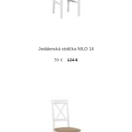
Jedálenská stolička NILO 14
59 €
124 €