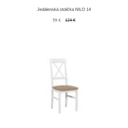
Jedálenská stolička NILO 14
59 €
124 €