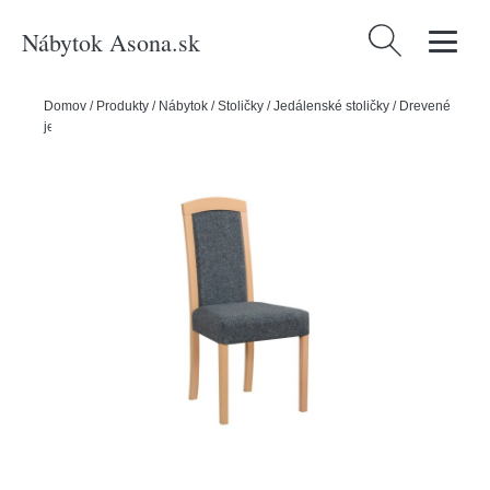
Nábytok Asona.sk
Hľadať:
Domov
/
Produkty
/
Nábytok
/
Stoličky
/
Jedálenské stoličky
/
Drevené
jedálenské stoličky
/
Jedálenská stolička ROMA 7