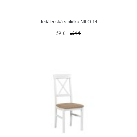
Jedálenská stolička NILO 14
59 €
124 €