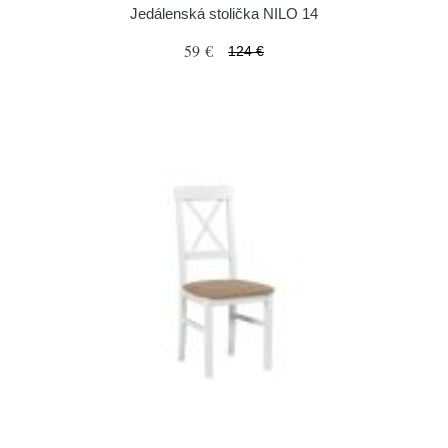
Jedálenská stolička NILO 14
59 €
124 €