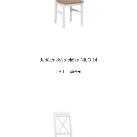
Jedálenská stolička NILO 14
59 €
124 €