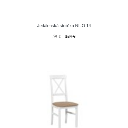
Jedálenská stolička NILO 14
59 €
124 €