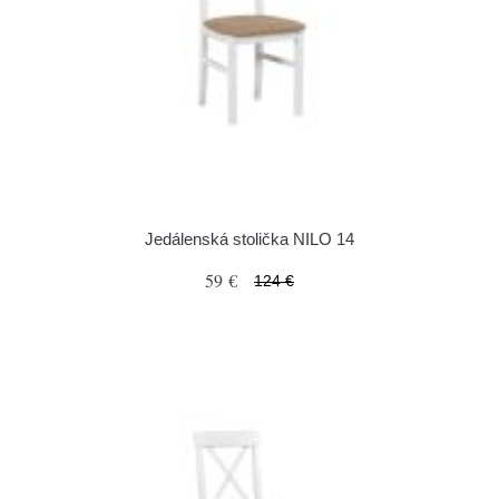
Jedálenská stolička NILO 14
59 €
124 €