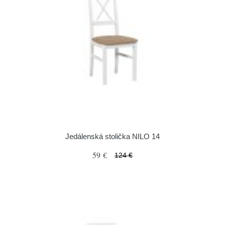
Jedálenská stolička NILO 14
59 €
124 €