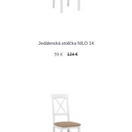
Jedálenská stolička NILO 14
59 €
124 €