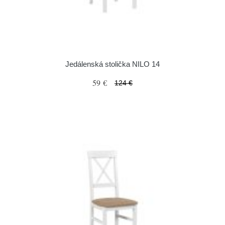
Jedálenská stolička NILO 14
59 €
124 €