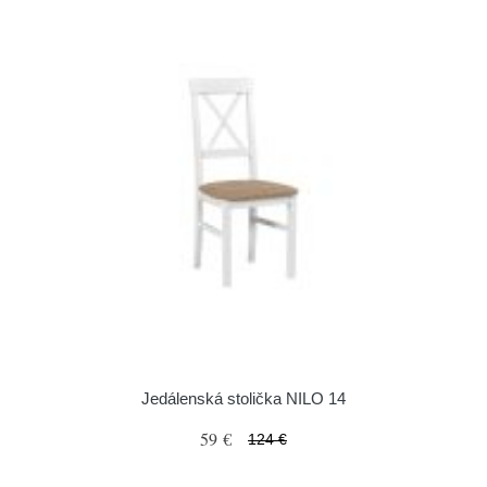
Jedálenská stolička NILO 14
59 €
124 €