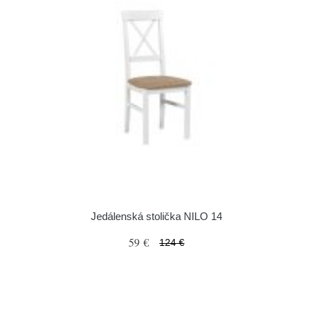
Jedálenská stolička NILO 14
59 €
124 €