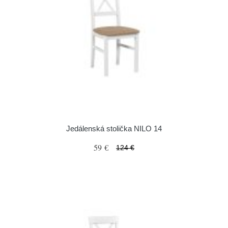
Jedálenská stolička NILO 14
59 €
124 €