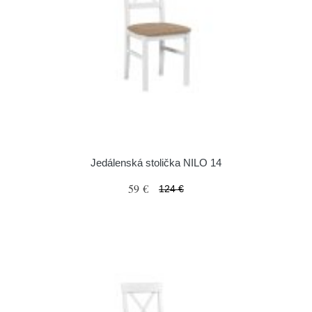
Jedálenská stolička NILO 14
59 €
124 €