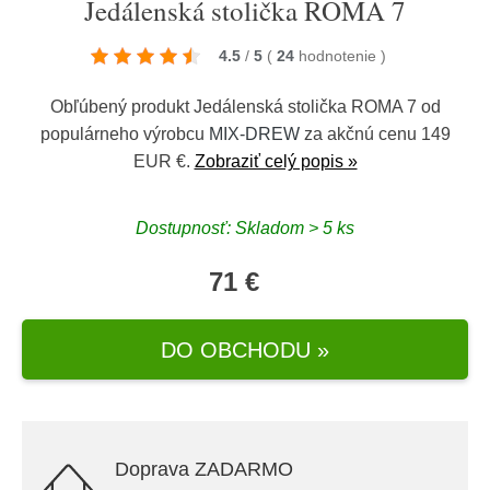
Jedálenská stolička ROMA 7
4.5
/
5
(
24
hodnotenie
)
Obľúbený produkt Jedálenská stolička ROMA 7 od
populárneho výrobcu
MIX-DREW
za akčnú cenu 149
EUR €.
Zobraziť celý popis »
Dostupnosť: Skladom > 5 ks
71 €
DO OBCHODU »
Doprava ZADARMO