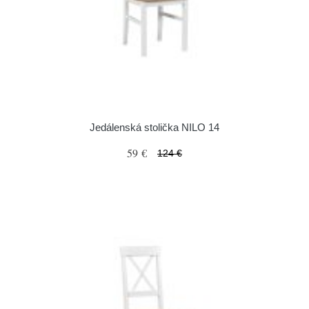
Jedálenská stolička NILO 14
59 €
124 €