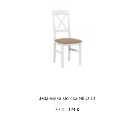
Jedálenská stolička NILO 14
59 €
124 €