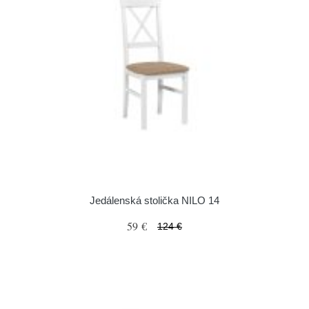
Jedálenská stolička NILO 14
59 €
124 €