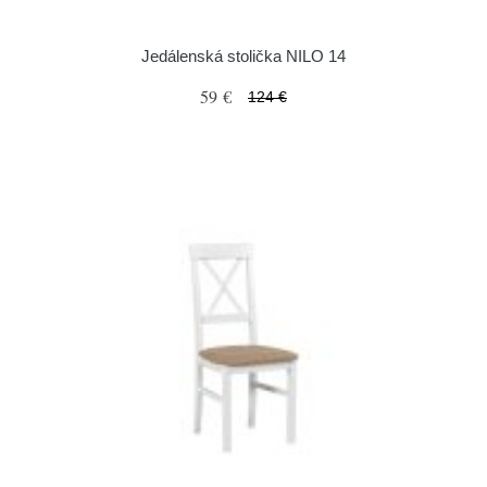
Jedálenská stolička NILO 14
59 €
124 €