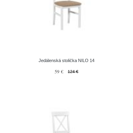
Jedálenská stolička NILO 14
59 €
124 €