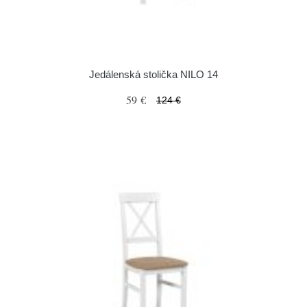
Jedálenská stolička NILO 14
59 €
124 €