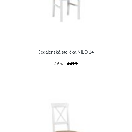
Jedálenská stolička NILO 14
59 €
124 €