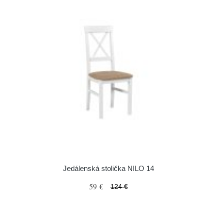
Jedálenská stolička NILO 14
59 €
124 €