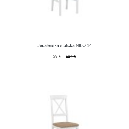
Jedálenská stolička NILO 14
59 €
124 €