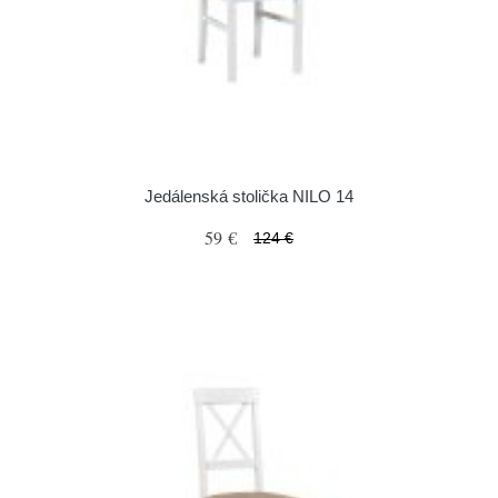
Jedálenská stolička NILO 14
59 €
124 €