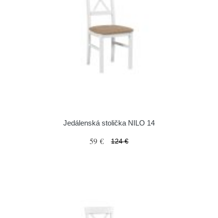
Jedálenská stolička NILO 14
59 €
124 €