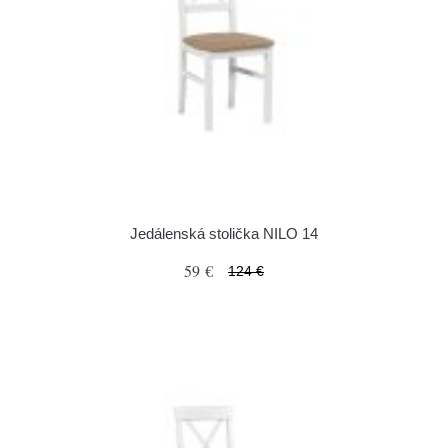
Jedálenská stolička NILO 14
59 €
124 €