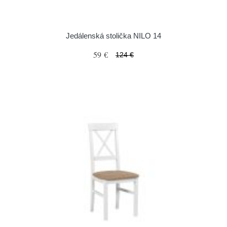
Jedálenská stolička NILO 14
59 €
124 €