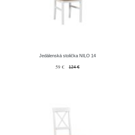
Jedálenská stolička NILO 14
59 €
124 €