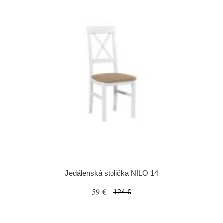
Jedálenská stolička NILO 14
59 €
124 €