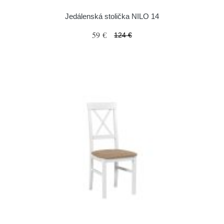
Jedálenská stolička NILO 14
59 €
124 €