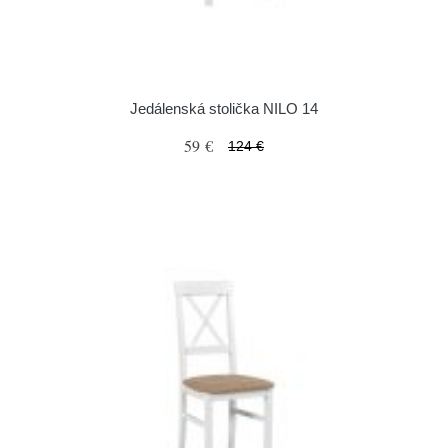
Jedálenská stolička NILO 14
59 €
124 €