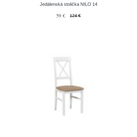
Jedálenská stolička NILO 14
59 €
124 €