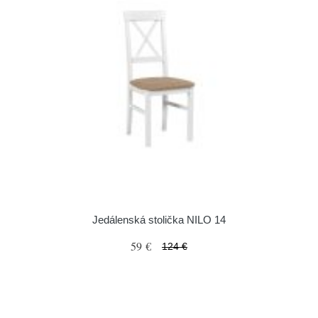
Jedálenská stolička NILO 14
59 €
124 €