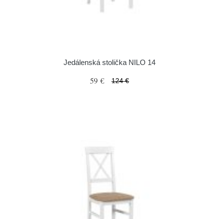
Jedálenská stolička NILO 14
59 €
124 €