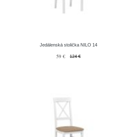
Jedálenská stolička NILO 14
59 €
124 €