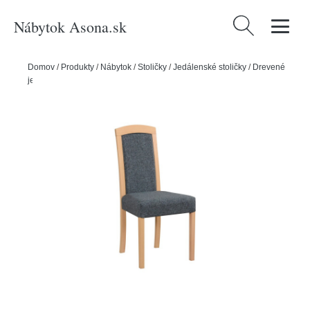
Nábytok Asona.sk
Hľadať:
Domov
/
Produkty
/
Nábytok
/
Stoličky
/
Jedálenské stoličky
/
Drevené
jedálenské stoličky
/
Jedálenská stolička ROMA 7