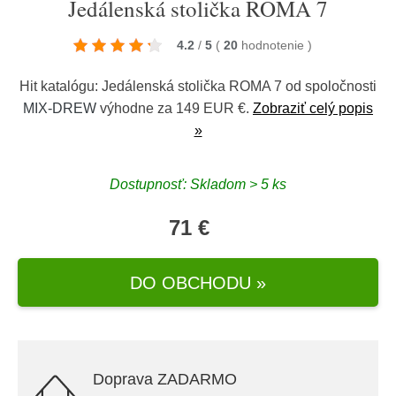
Jedálenská stolička ROMA 7
4.2
/
5
(
20
hodnotenie
)
Hit katalógu: Jedálenská stolička ROMA 7 od spoločnosti
MIX-DREW
výhodne za 149 EUR €.
Zobraziť celý popis
»
Dostupnosť: Skladom > 5 ks
71 €
DO OBCHODU »
Doprava ZADARMO