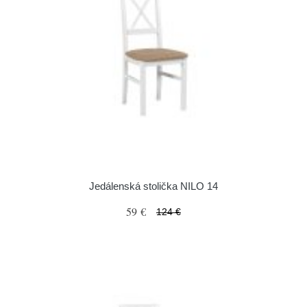
Jedálenská stolička NILO 14
59 €
124 €