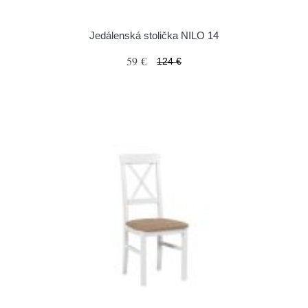
Jedálenská stolička NILO 14
59 €
124 €