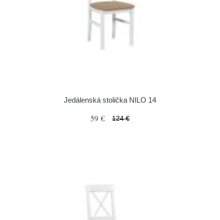
Jedálenská stolička NILO 14
59 €
124 €