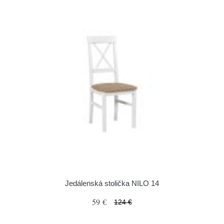
Jedálenská stolička NILO 14
59 €
124 €