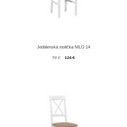
Jedálenská stolička NILO 14
59 €
124 €