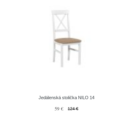
Jedálenská stolička NILO 14
59 €
124 €