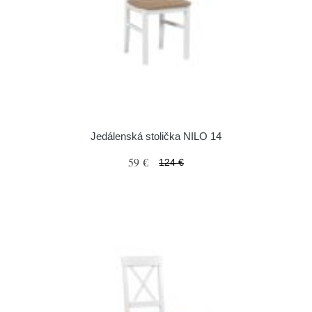
Jedálenská stolička NILO 14
59 €
124 €