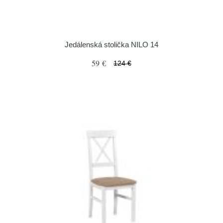
Jedálenská stolička NILO 14
59 €
124 €