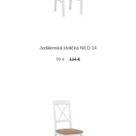
Jedálenská stolička NILO 14
59 €
124 €