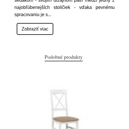
sedákom - svojim dizajnom patrí medzi jedny z
najobľúbenejších stoličiek - vďaka pevnému
spracovaniu je s
...
Zobraziť viac
Podobné produkty