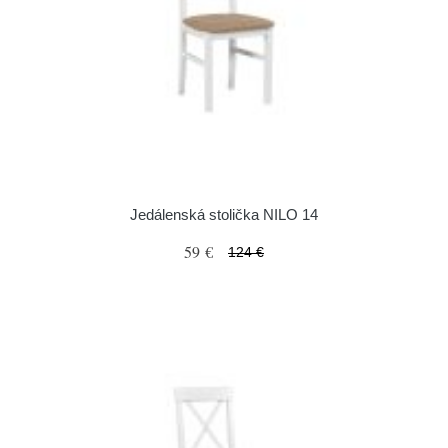
Jedálenská stolička NILO 14
59 €
124 €