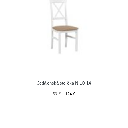
Jedálenská stolička NILO 14
59 €
124 €