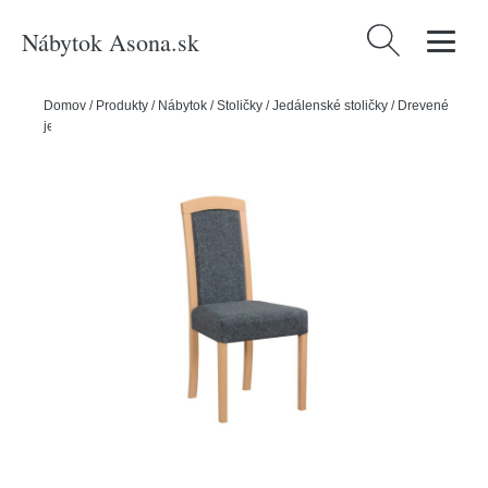
Nábytok Asona.sk
Hľadať:
Domov
/
Produkty
/
Nábytok
/
Stoličky
/
Jedálenské stoličky
/
Drevené
jedálenské stoličky
/
Jedálenská stolička ROMA 7