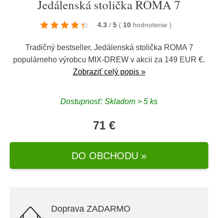
Jedálenská stolička ROMA 7
4.3
/
5
(
10
hodnotenie
)
Tradičný bestseller, Jedálenská stolička ROMA 7
populárneho výrobcu
MIX-DREW
v akcii za 149 EUR €.
Zobraziť celý popis »
Dostupnosť: Skladom > 5 ks
71 €
DO OBCHODU »
Doprava ZADARMO