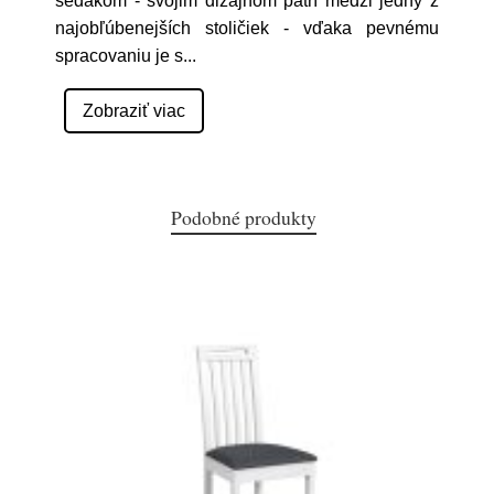
sedákom - svojim dizajnom patrí medzi jedny z
najobľúbenejších stoličiek - vďaka pevnému
spracovaniu je s
...
Zobraziť viac
Podobné produkty