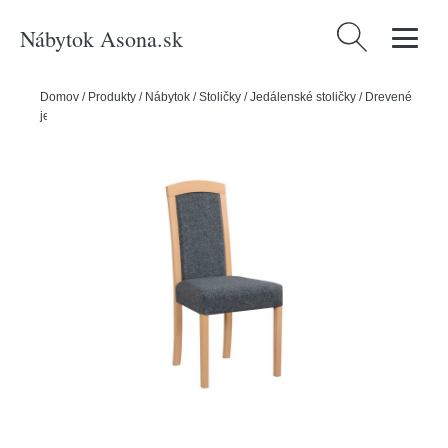
Nábytok Asona.sk
Hľadať:
Domov
/
Produkty
/
Nábytok
/
Stoličky
/
Jedálenské stoličky
/
Drevené
jedálenské stoličky
/
Jedálenská stolička ROMA 7