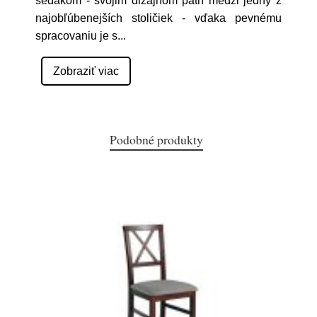
sedákom - svojim dizajnom patrí medzi jedny z
najobľúbenejších stoličiek - vďaka pevnému
spracovaniu je s
...
Zobraziť viac
Podobné produkty