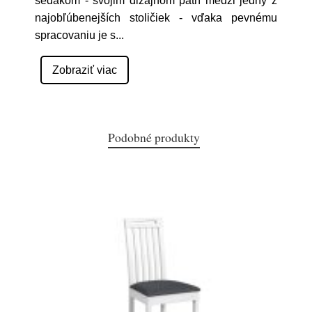
sedákom - svojim dizajnom patrí medzi jedny z
najobľúbenejších stoličiek - vďaka pevnému
spracovaniu je s
...
Zobraziť viac
Podobné produkty