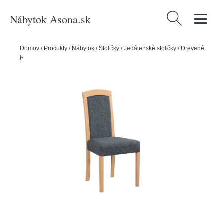
Nábytok Asona.sk
Hľadať:
Domov
/
Produkty
/
Nábytok
/
Stoličky
/
Jedálenské stoličky
/
Drevené
jedálenské stoličky
/
Jedálenská stolička ROMA 7