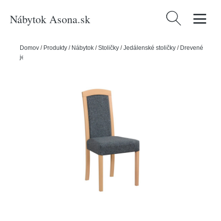
Nábytok Asona.sk
Hľadať:
Domov
/
Produkty
/
Nábytok
/
Stoličky
/
Jedálenské stoličky
/
Drevené
jedálenské stoličky
/
Jedálenská stolička ROMA 7