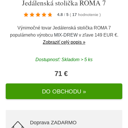
Jedálenská stolička ROMA 7
4.8
/
5
(
17
hodnotenie
)
Výnimočné tovar Jedálenská stolička ROMA 7
populárneho výrobcu
MIX-DREW
v zľave 149 EUR €.
Zobraziť celý popis »
Dostupnosť: Skladom > 5 ks
71 €
DO OBCHODU »
Doprava ZADARMO