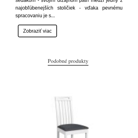
sedákom - svojim dizajnom patrí medzi jedny z
najobľúbenejších stoličiek - vďaka pevnému
spracovaniu je s
...
Zobraziť viac
Podobné produkty