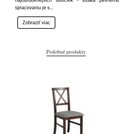
najobľúbenejších stoličiek - vďaka pevnému
spracovaniu je s
...
Zobraziť viac
Podobné produkty