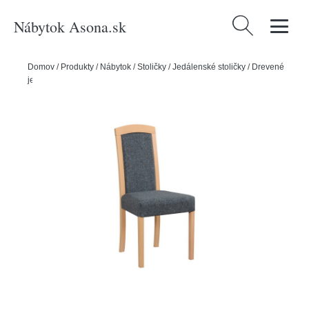
Nábytok Asona.sk
Hľadať:
Domov
/
Produkty
/
Nábytok
/
Stoličky
/
Jedálenské stoličky
/
Drevené
jedálenské stoličky
/
Jedálenská stolička ROMA 7