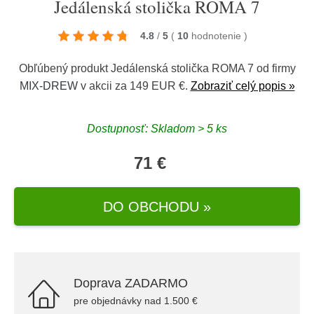
Jedálenská stolička ROMA 7
4.8
/
5
(
10
hodnotenie
)
Obľúbený produkt Jedálenská stolička ROMA 7 od firmy
MIX-DREW
v akcii za 149 EUR €.
Zobraziť celý popis »
Dostupnosť: Skladom > 5 ks
71 €
DO OBCHODU »
Doprava ZADARMO
pre objednávky nad 1.500 €