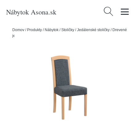
Nábytok Asona.sk
Hľadať:
Domov
/
Produkty
/
Nábytok
/
Stoličky
/
Jedálenské stoličky
/
Drevené
jedálenské stoličky
/
Jedálenská stolička ROMA 7