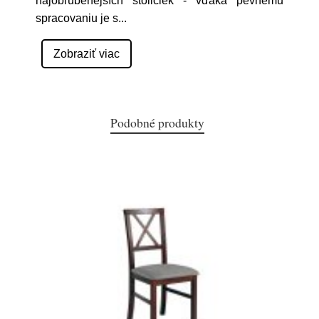
najobľúbenejších stoličiek - vďaka pevnému
spracovaniu je s
...
Zobraziť viac
Podobné produkty