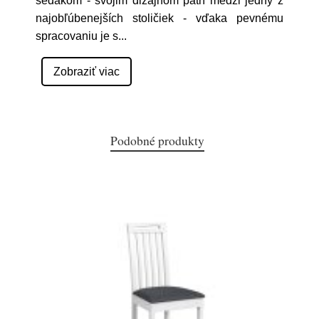
sedákom - svojim dizajnom patrí medzi jedny z
najobľúbenejších stoličiek - vďaka pevnému
spracovaniu je s
...
Zobraziť viac
Podobné produkty