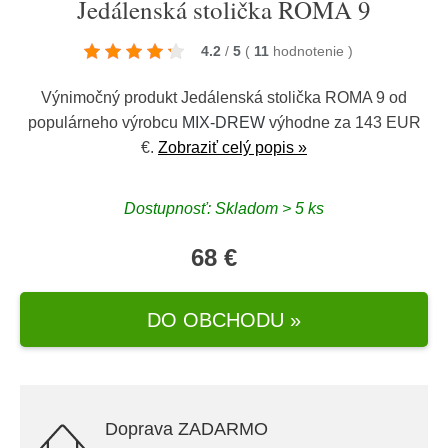
Jedálenská stolička ROMA 9
4.2
/
5
(
11
hodnotenie
)
Výnimočný produkt Jedálenská stolička ROMA 9 od
populárneho výrobcu
MIX-DREW
výhodne za 143 EUR
€.
Zobraziť celý popis »
Dostupnosť: Skladom > 5 ks
68 €
DO OBCHODU »
Doprava ZADARMO