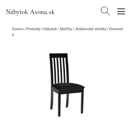
Nábytok Asona.sk
Hľadať:
Domov
/
Produkty
/
Nábytok
/
Stoličky
/
Jedálenské stoličky
/
Drevené
jedálenské stoličky
/
Jedálenská stolička ROMA 9