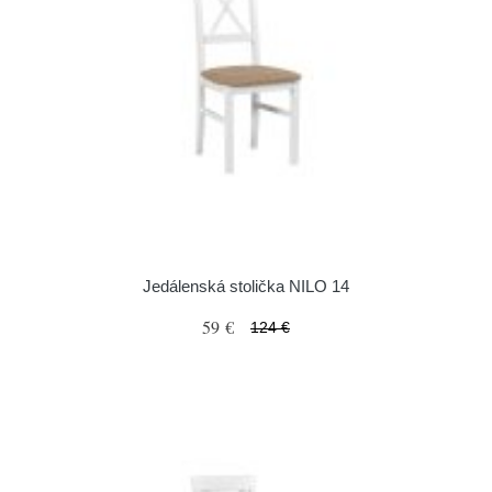
Jedálenská stolička NILO 14
59 €
124 €