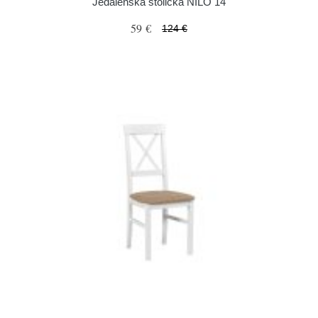
Jedálenská stolička NILO 14
59 €
124 €