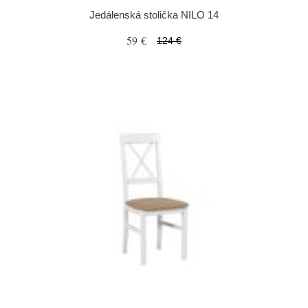
Jedálenská stolička NILO 14
59 €
124 €