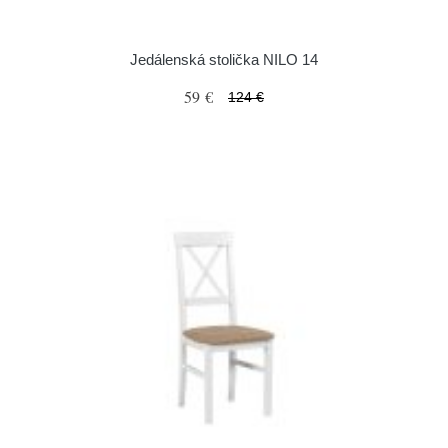
Jedálenská stolička NILO 14
59 €
124 €