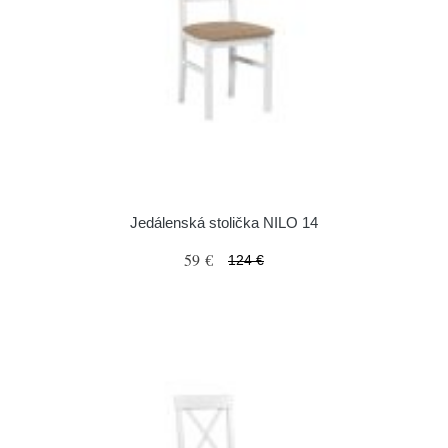
Jedálenská stolička NILO 14
59 €
124 €