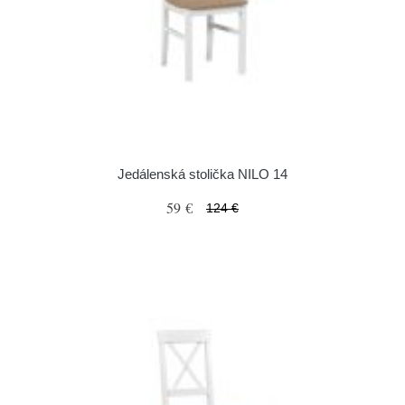
Jedálenská stolička NILO 14
59 €
124 €