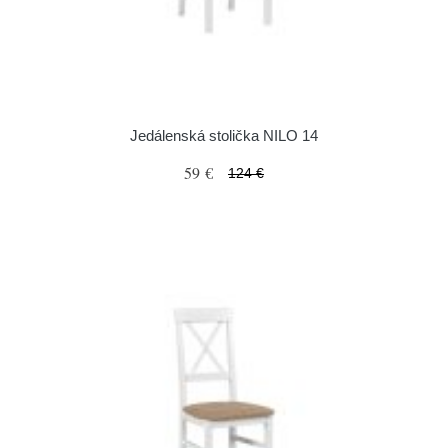
Jedálenská stolička NILO 14
59 €
124 €