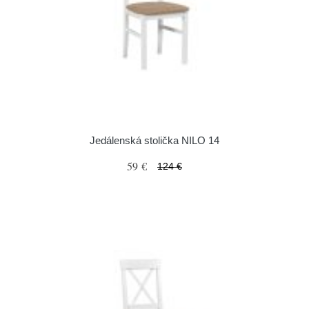
Jedálenská stolička NILO 14
59 €
124 €