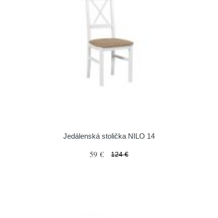
Jedálenská stolička NILO 14
59 €
124 €