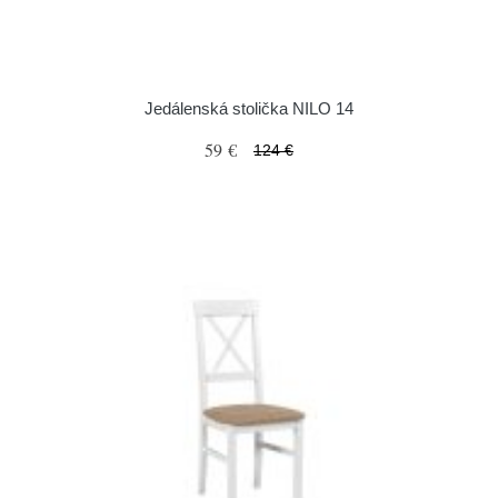
Jedálenská stolička NILO 14
59 €
124 €