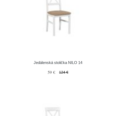
Jedálenská stolička NILO 14
59 €
124 €