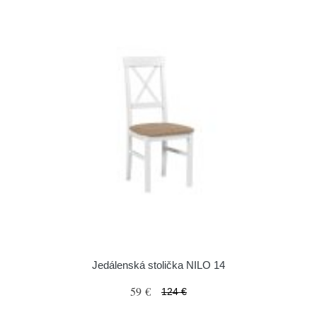
Jedálenská stolička NILO 14
59 €
124 €