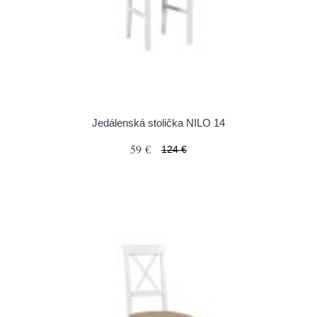
Jedálenská stolička NILO 14
59 €
124 €