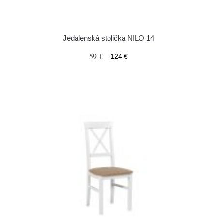
Jedálenská stolička NILO 14
59 €
124 €