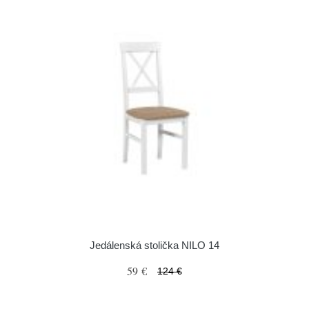
Jedálenská stolička NILO 14
59 €
124 €