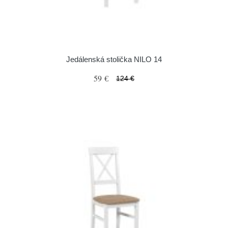
Jedálenská stolička NILO 14
59 €
124 €