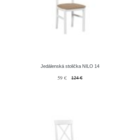
Jedálenská stolička NILO 14
59 €
124 €