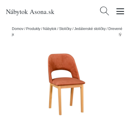
Nábytok Asona.sk
Hľadať:
Domov
/
Produkty
/
Nábytok
/
Stoličky
/
Jedálenské stoličky
/
Drevené
jedálenské stoličky
/
Jídelní židle MONTI 2 Tkanina 11B Ořech světlý