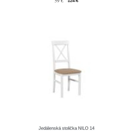
59 €
124 €
Jedálenská stolička NILO 14