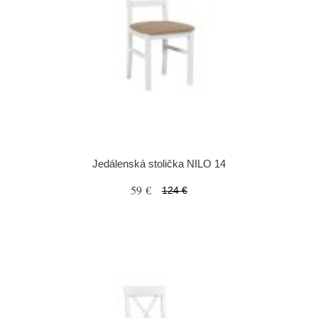
Jedálenská stolička NILO 14
59 €
124 €