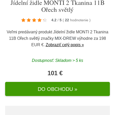
Jídelní židle MONTI 2 Tkanina 11B
Ořech světlý
4.2
/
5
(
22
hodnotenie
)
Veľmi predávaný produkt Jídelní židle MONTI 2 Tkanina
11B Ořech světlý značky
MIX-DREW
výhodne za 198
EUR €.
Zobraziť celý popis »
Dostupnosť: Skladom > 5 ks
101 €
DO OBCHODU »