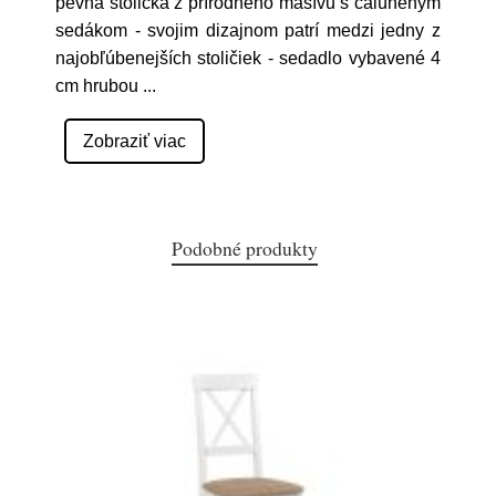
pevná stolička z prírodného masívu s čalúneným
sedákom - svojim dizajnom patrí medzi jedny z
najobľúbenejších stoličiek - sedadlo vybavené 4
cm hrubou
...
Zobraziť viac
Podobné produkty