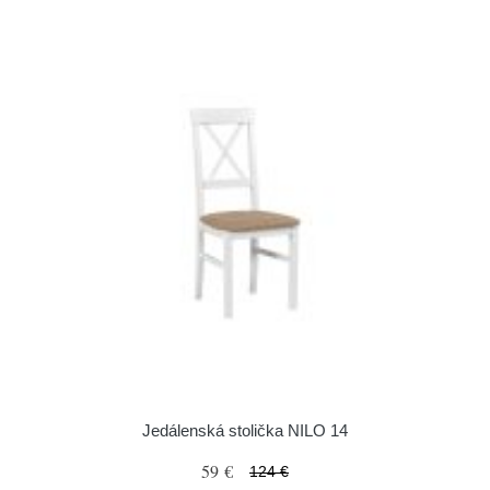
Jedálenská stolička NILO 14
59 €
124 €