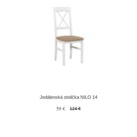
Jedálenská stolička NILO 14
59 €
124 €