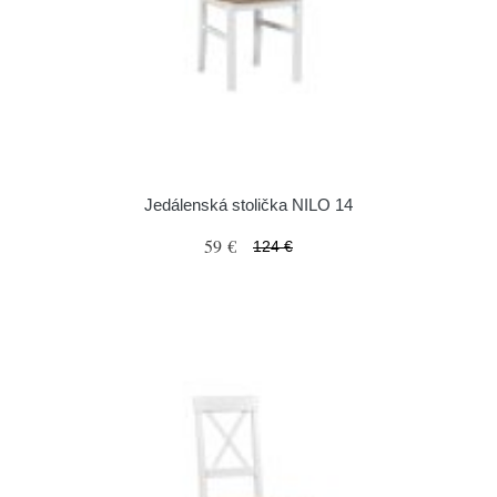
Jedálenská stolička NILO 14
59 €
124 €