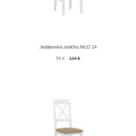
Jedálenská stolička NILO 14
59 €
124 €