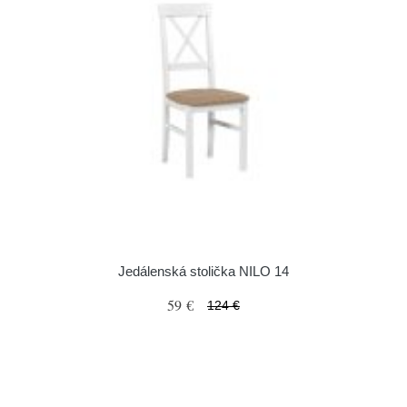
Jedálenská stolička NILO 14
59 €
124 €