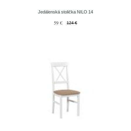
Jedálenská stolička NILO 14
59 €
124 €