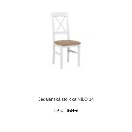
Jedálenská stolička NILO 14
59 €
124 €