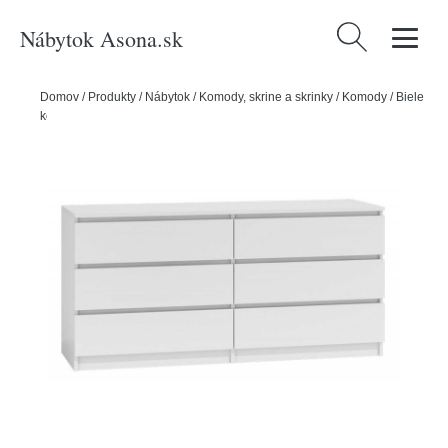
Nábytok Asona.sk
Hľadať:
Domov
/
Produkty
/
Nábytok
/
Komody, skrine a skrinky
/
Komody
/
Biele
komody
/
Komoda 6 zásuviek Malva 140 cm Biela