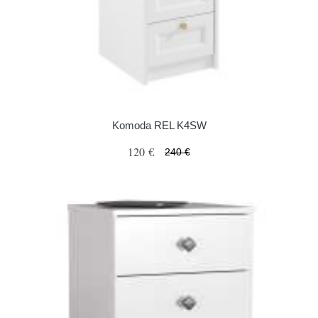
Komoda REL K4SW
120 €
240 €