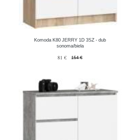
Komoda K80 JERRY 1D 3SZ - dub
sonoma/biela
81 €
154 €