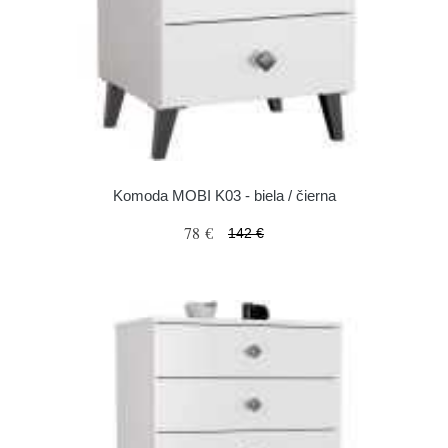
Komoda MOBI K03 - biela / čierna
78 €
142 €