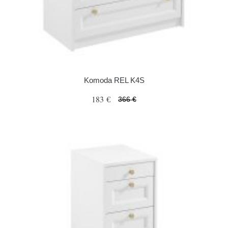
Komoda REL K4S
183 €
366 €