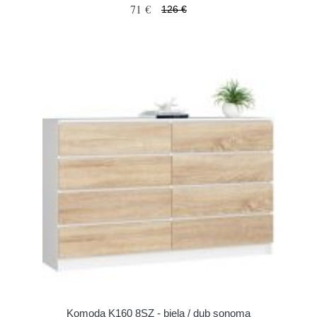
71 €
126 €
Komoda K160 8SZ - biela / dub sonoma