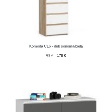
Komoda CL6 - dub sonoma/biela
95 €
178 €