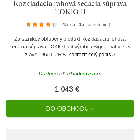
Rozkladacia rohová sedacia súprava
TOKIO II
4.3
/
5
(
15
hodnotenie
)
Zákazníkov obľúbený produkt Rozkladacia rohová
sedacia súprava TOKIO II od výrobcu
Signal-nabytek
v
zľave 1960 EUR €.
Zobraziť celý popis »
Dostupnosť: Skladom > 5 ks
1 043 €
DO OBCHODU »