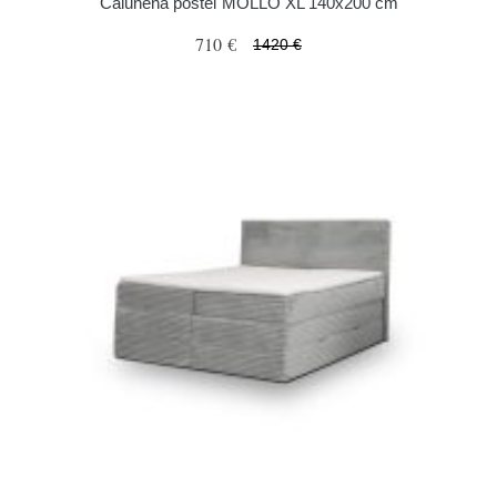
Čalúnená posteľ MOLLO XL 140x200 cm
710 €
1420 €