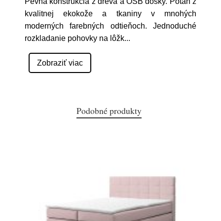
Pevná konštrukcia z dreva a OSB dosky. Potah z
kvalitnej ekokože a tkaniny v mnohých
moderných farebných odtieňoch. Jednoduché
rozkladanie pohovky na lôžk
...
Zobraziť viac
Podobné produkty